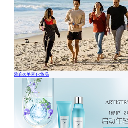
雅姿®美容化妆品