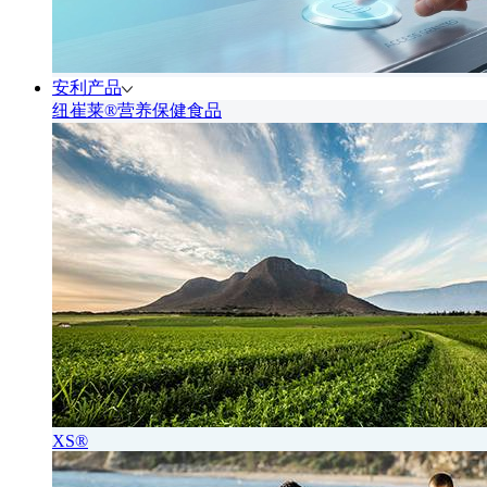
安利产品
纽崔莱®营养保健食品
XS®