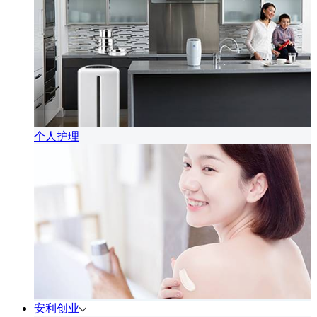
个人护理
安利创业