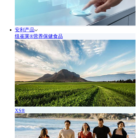
安利产品
纽崔莱®营养保健食品
XS®