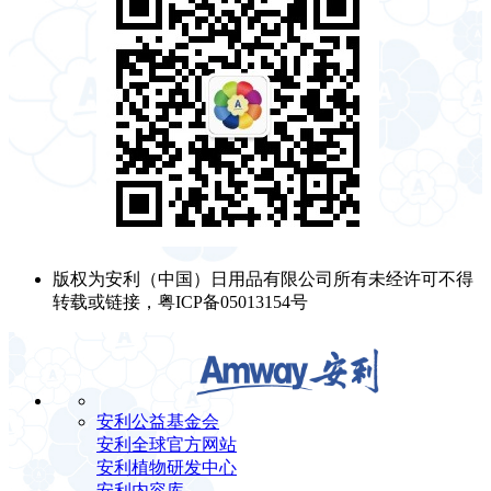
版权为安利（中国）日用品有限公司所有未经许可不得
转载或链接，粤ICP备05013154号
安利公益基金会
安利全球官方网站
安利植物研发中心
安利内容库