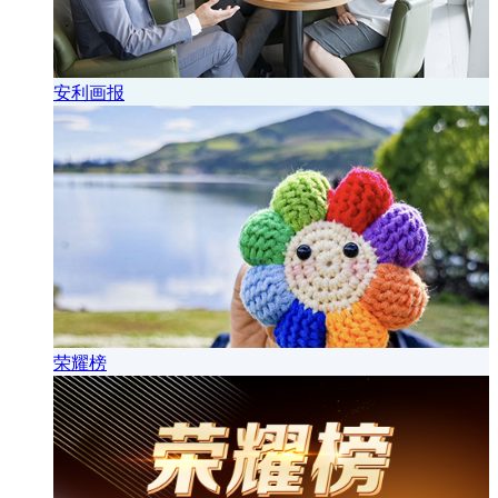
安利画报
荣耀榜