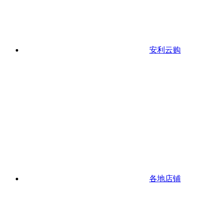
安利云购
各地店铺