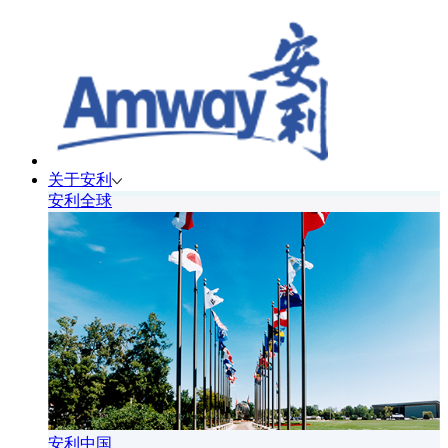
关于安利
安利全球
安利中国