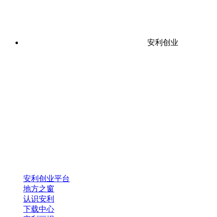
安利创业
安利创业平台
地方之窗
认识安利
下载中心