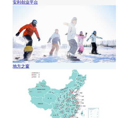
安利创业平台
地方之窗