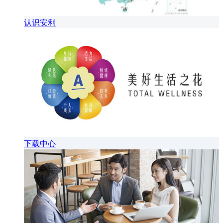
认识安利
下载中心