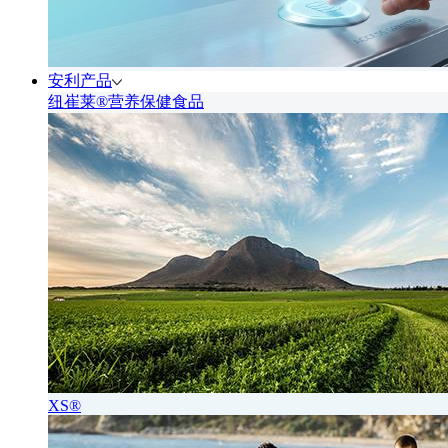
安利产品
纽崔莱®营养保健食品
XS®