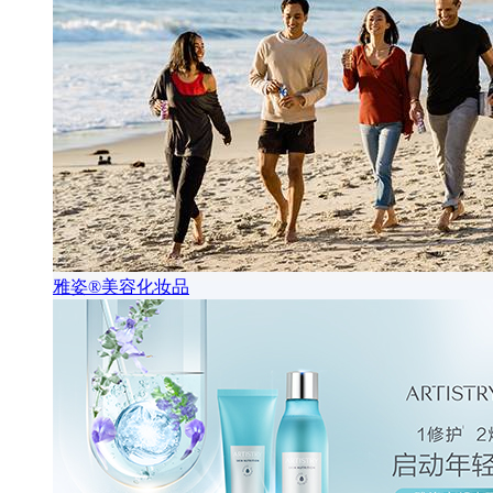
雅姿®美容化妆品