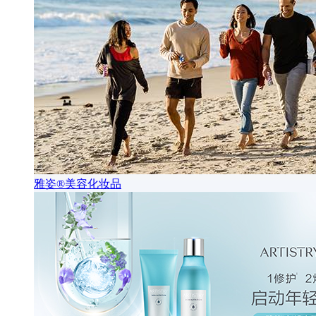
雅姿®美容化妆品