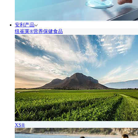
安利产品
纽崔莱®营养保健食品
XS®