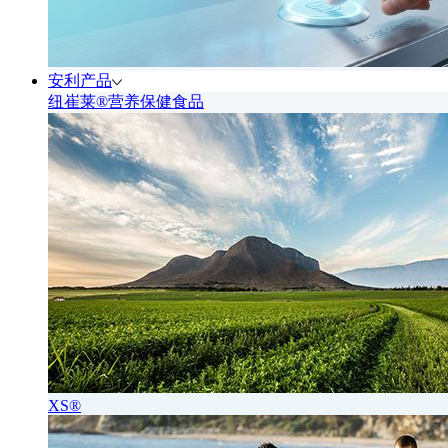
安利产品
纽崔莱®营养保健食品
XS®