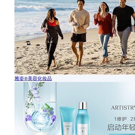
雅姿®美容化妆品