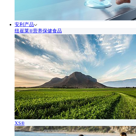
安利产品
纽崔莱®营养保健食品
XS®