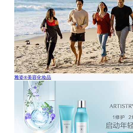
雅姿®美容化妆品