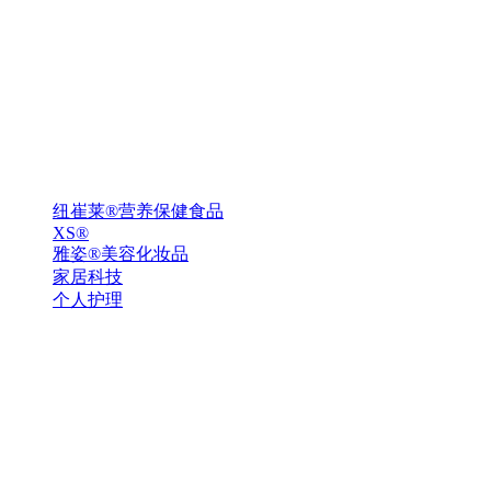
纽崔莱®营养保健食品
XS®
雅姿®美容化妆品
家居科技
个人护理