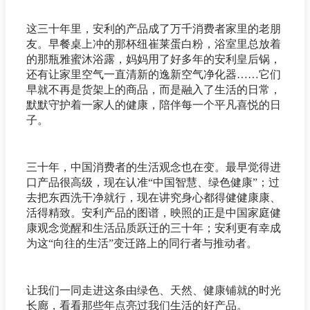
这三十年里，安利的产品成了万千消费者家里的老朋
友。早餐桌上冲的那杯纽崔莱蛋白粉，浴室里总放着
的那瓶雅蜜沐浴露，妈妈用了好多年的安利皇后锅，
还有让家里空气一直清新的逸新空气净化器……它们
早就不再是货架上的商品，而是融入了生活的日常，
默默守护着一家人的健康，陪伴每一个平凡喜悦的日
子。
三十年，中国消费者的生活观念也在变。最早觉得进
口产品很高级，现在认准“中国智慧、绿色健康”；过
去把东西洗干净就行，现在讲究身心都得健健康康、
活得精致。安利产品的图谱，映照的正是中国家庭健
康观念觉醒和生活品质跃迁的三十年；安利更有幸成
为这“向往的生活”变迁路上的同行者与推动者。
让我们一同走进这条由绿色、天然、健康铺就的时光
长廊，看看那些年点亮过我们生活的好产品。