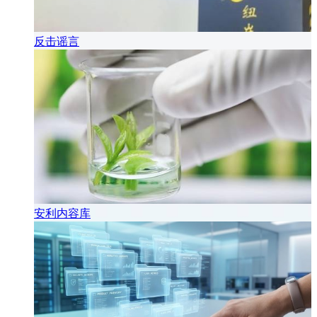
反击谣言
安利内容库