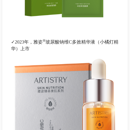
®
✓2023年，雅姿
玻尿酸钠维C多效精华液（小橘灯精
华）上市