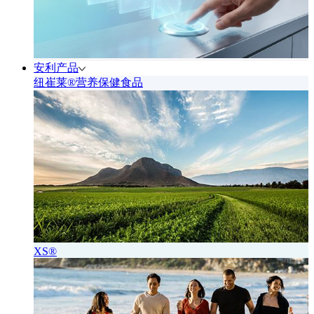
安利产品
纽崔莱®营养保健食品
XS®