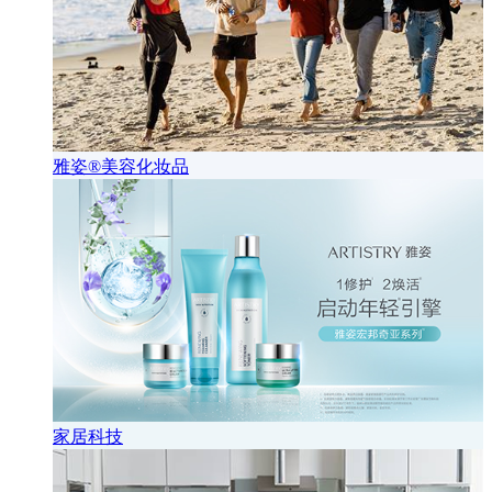
雅姿®美容化妆品
家居科技