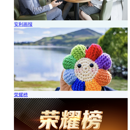
安利画报
荣耀榜