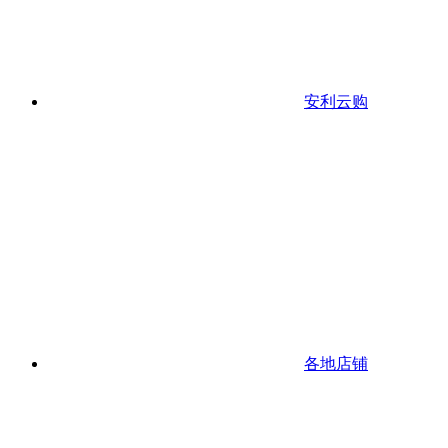
安利云购
各地店铺