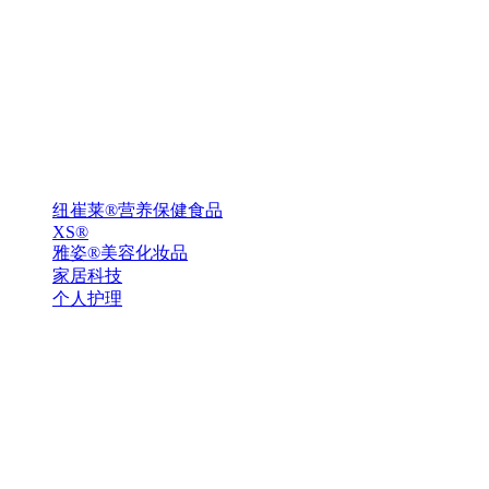
纽崔莱®营养保健食品
XS®
雅姿®美容化妆品
家居科技
个人护理