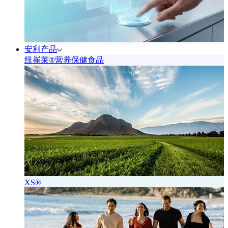
安利产品
纽崔莱®营养保健食品
XS®