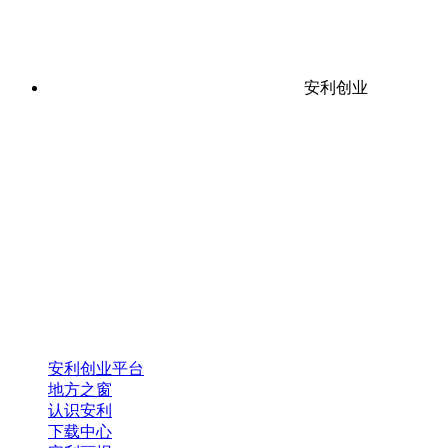
安利创业
安利创业平台
地方之窗
认识安利
下载中心