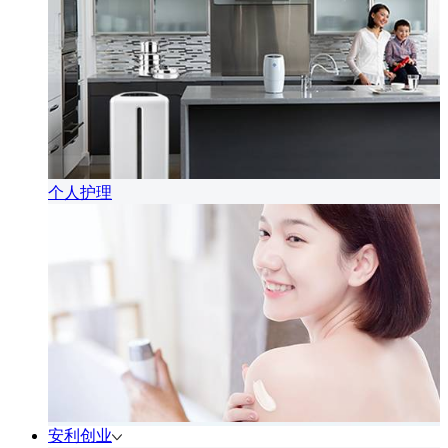
个人护理
安利创业