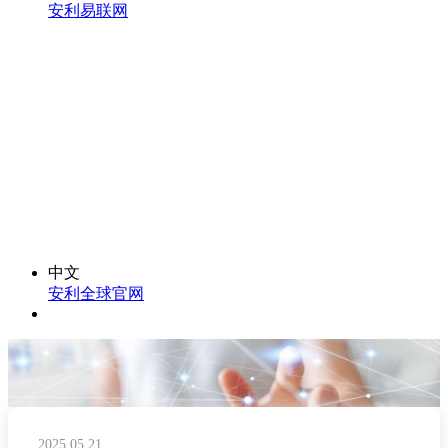
安利易联网
中文
安利全球官网
2025.05.21