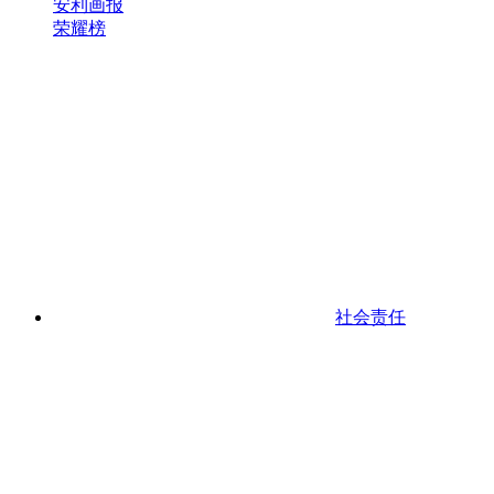
安利画报
荣耀榜
社会责任