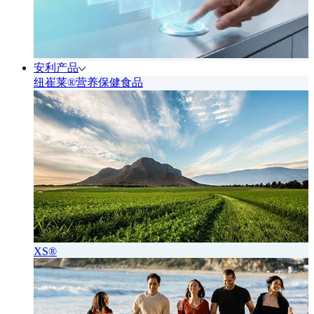
安利产品
纽崔莱®营养保健食品
XS®