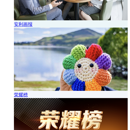
安利画报
荣耀榜