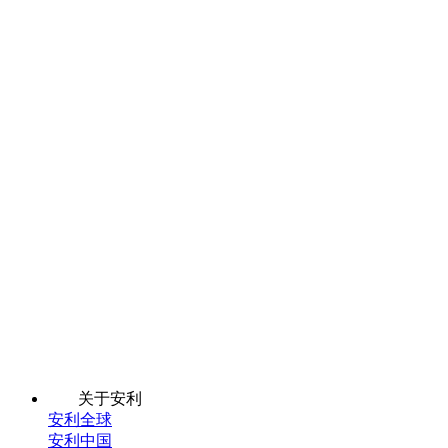
关于安利
安利全球
安利中国