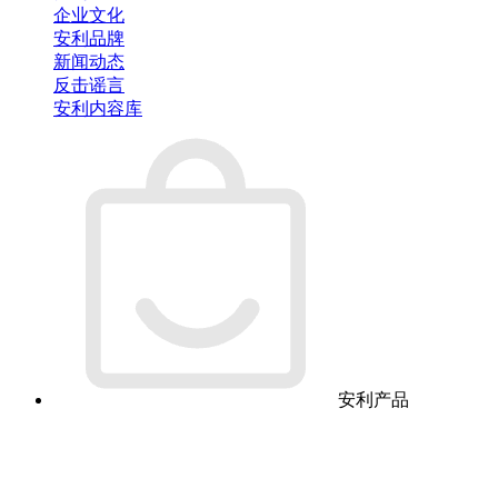
企业文化
安利品牌
新闻动态
反击谣言
安利内容库
安利产品