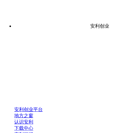
安利创业
安利创业平台
地方之窗
认识安利
下载中心