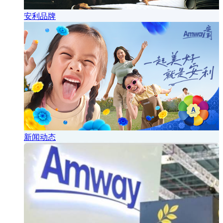
安利品牌
新闻动态