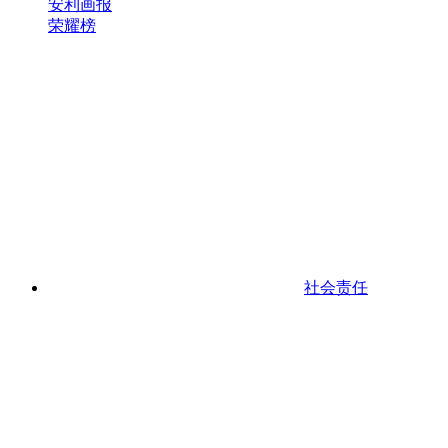
安利画报
荣耀榜
社会责任