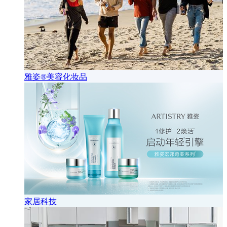
雅姿®美容化妆品
家居科技