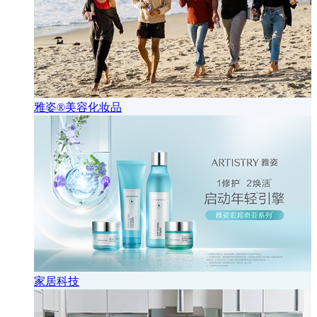
雅姿®美容化妆品
家居科技