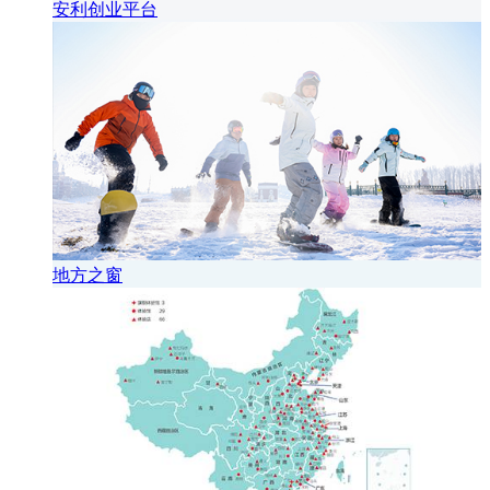
安利创业平台
地方之窗