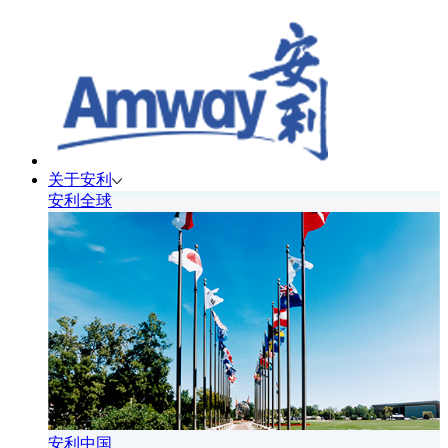
关于安利
安利全球
安利中国