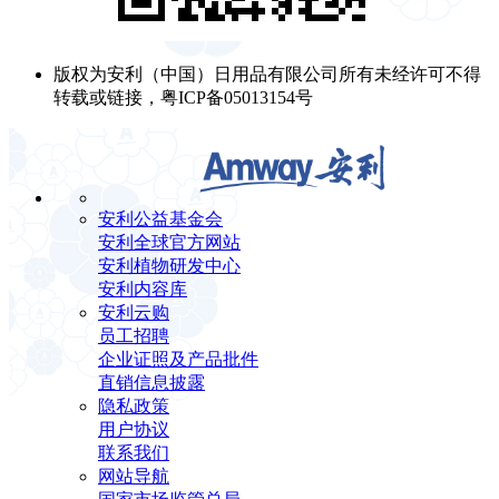
版权为安利（中国）日用品有限公司所有未经许可不得
转载或链接，粤ICP备05013154号
安利公益基金会
安利全球官方网站
安利植物研发中心
安利内容库
安利云购
员工招聘
企业证照及产品批件
直销信息披露
隐私政策
用户协议
联系我们
网站导航