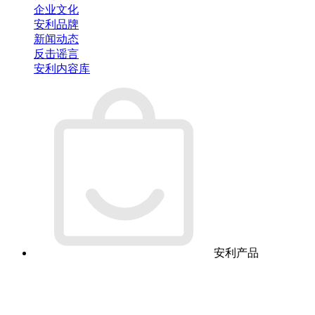
企业文化
安利品牌
新闻动态
反击谣言
安利内容库
安利产品