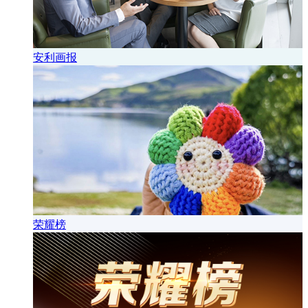
安利画报
荣耀榜