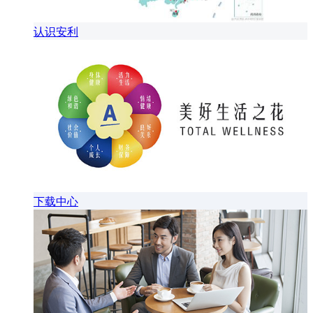
认识安利
下载中心