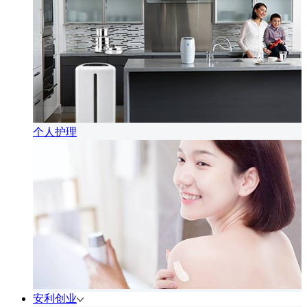
个人护理
安利创业