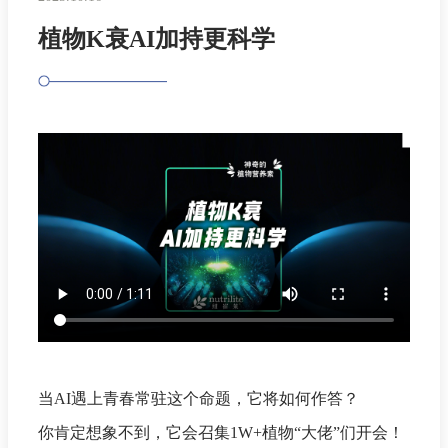
植物K衰AI加持更科学
当AI遇上青春常驻这个命题，它将如何作答？
你肯定想象不到，它会召集1W+植物“大佬”们开会！