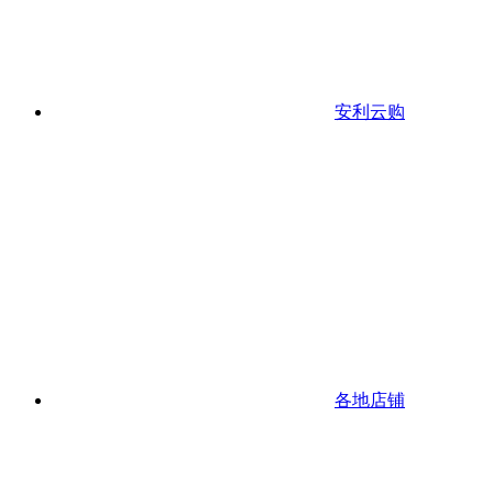
安利云购
各地店铺