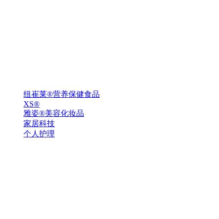
纽崔莱®营养保健食品
XS®
雅姿®美容化妆品
家居科技
个人护理