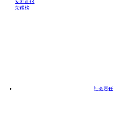
安利画报
荣耀榜
社会责任