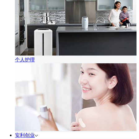
个人护理
安利创业