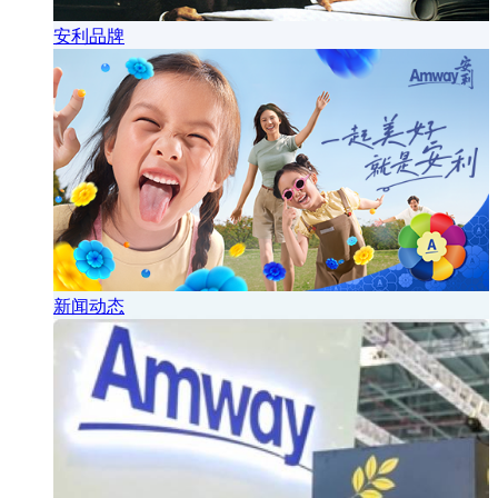
安利品牌
新闻动态