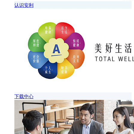
认识安利
下载中心