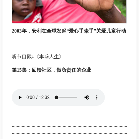
2003年，安利在全球发起“爱心手牵手”关爱儿童行动
听节目戳↓《丰盛人生》
第
1
5
集：
回馈社区，做负责任的企业
.............................................................................................
.............................................................................................
.............................................................................................