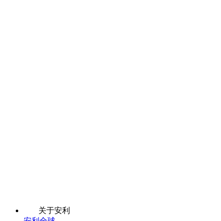
关于安利
安利全球