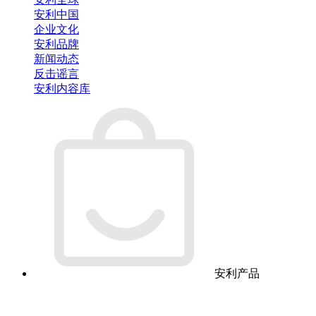
安利中国
企业文化
安利品牌
新闻动态
反击谣言
安利内容库
安利产品