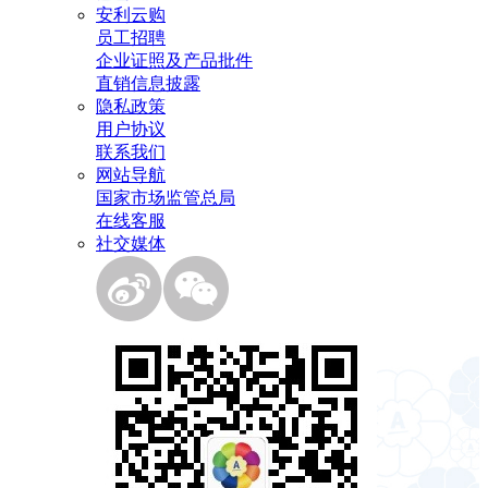
安利云购
员工招聘
企业证照及产品批件
直销信息披露
隐私政策
用户协议
联系我们
网站导航
国家市场监管总局
在线客服
社交媒体