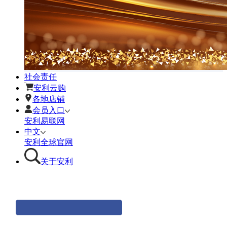
社会责任
安利云购
各地店铺
会员入口
安利易联网
中文
安利全球官网
关于安利