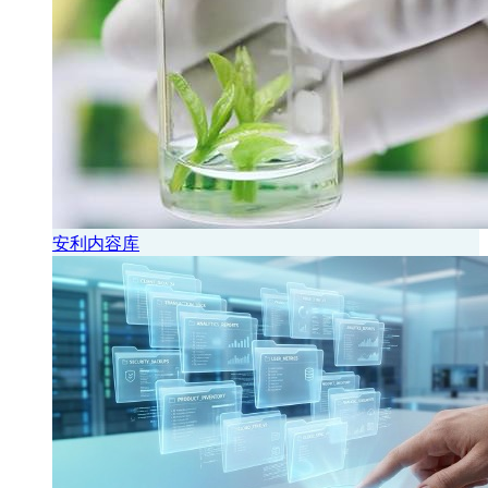
安利内容库