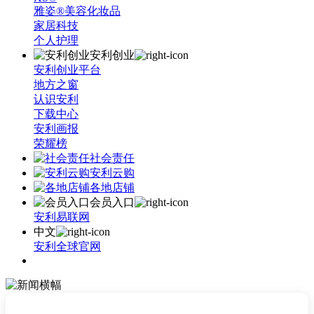
雅姿®美容化妆品
家居科技
个人护理
安利创业
安利创业平台
地方之窗
认识安利
下载中心
安利画报
荣耀榜
社会责任
安利云购
各地店铺
会员入口
安利易联网
中文
安利全球官网