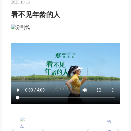
2025.10.16
看不见年龄的人