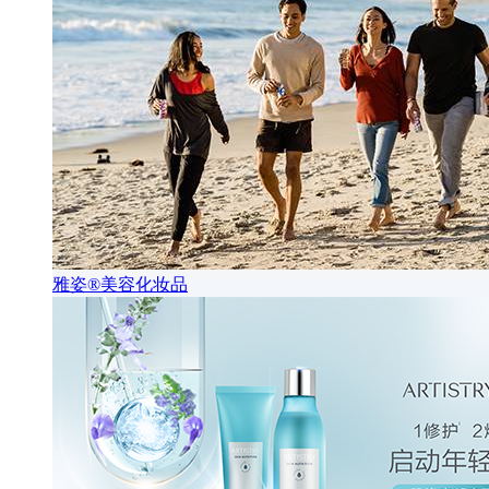
雅姿®美容化妆品