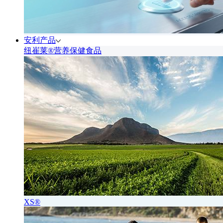
安利产品
纽崔莱®营养保健食品
XS®