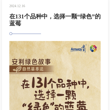
2024.12.16
在131个品种中，选择一颗“绿色”的
蓝莓