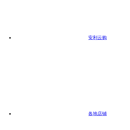
安利云购
各地店铺