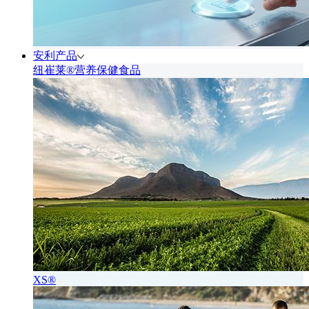
安利产品
纽崔莱®营养保健食品
XS®