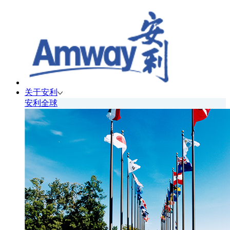
关于安利
安利全球