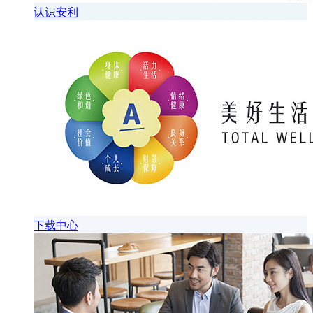
认识安利
下载中心