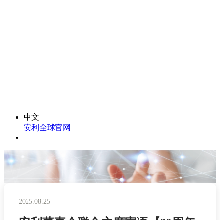
中文
安利全球官网
2025.08.25