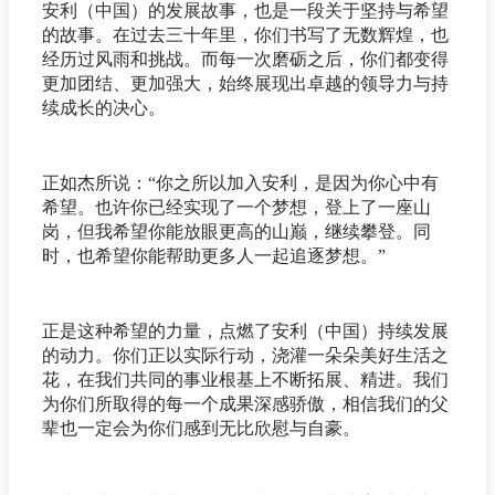
安利（中国）的发展故事，也是一段关于坚持与希望
的故事。在过去三十年里，你们书写了无数辉煌，也
经历过风雨和挑战。而每一次磨砺之后，你们都变得
更加团结、更加强大，始终展现出卓越的领导力与持
续成长的决心。
正如杰所说：“你之所以加入安利，是因为你心中有
希望。也许你已经实现了一个梦想，登上了一座山
岗，但我希望你能放眼更高的山巅，继续攀登。同
时，也希望你能帮助更多人一起追逐梦想。”
正是这种希望的力量，点燃了安利（中国）持续发展
的动力。你们正以实际行动，浇灌一朵朵美好生活之
花，在我们共同的事业根基上不断拓展、精进。我们
为你们所取得的每一个成果深感骄傲，相信我们的父
辈也一定会为你们感到无比欣慰与自豪。