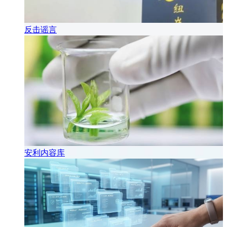
反击谣言
安利内容库