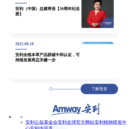
安利（中国）总裁寄语【30周年纪念
册】
2025.08.18
安利全线本草产品获碳中和认证，可
持续发展再迈关键一步
了解更多
安利公益基金会
安利全球官方网站
安利植物研发中
心
安利内容库