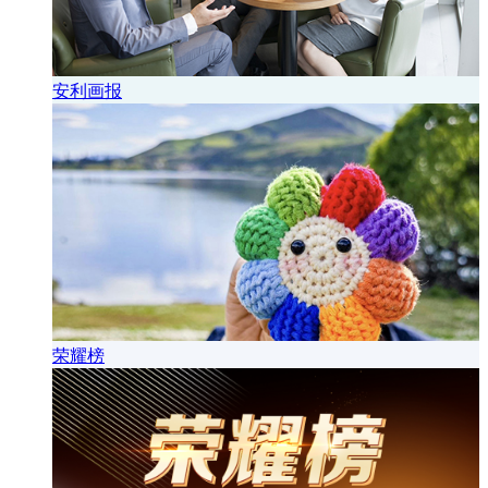
安利画报
荣耀榜