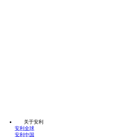
关于安利
安利全球
安利中国