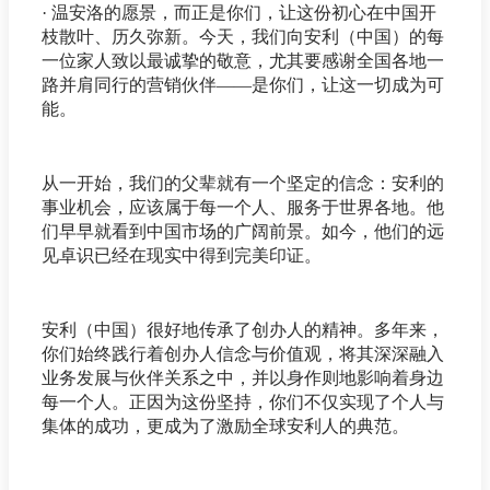
· 温安洛的愿景，而正是你们，让这份初心在中国开
枝散叶、历久弥新。今天，我们向安利（中国）的每
一位家人致以最诚挚的敬意，尤其要感谢全国各地一
路并肩同行的营销伙伴——是你们，让这一切成为可
能。
从一开始，我们的父辈就有一个坚定的信念：安利的
事业机会，应该属于每一个人、服务于世界各地。他
们早早就看到中国市场的广阔前景。如今，他们的远
见卓识已经在现实中得到完美印证。
安利（中国）很好地传承了创办人的精神。多年来，
你们始终践行着创办人信念与价值观，将其深深融入
业务发展与伙伴关系之中，并以身作则地影响着身边
每一个人。正因为这份坚持，你们不仅实现了个人与
集体的成功，更成为了激励全球安利人的典范。