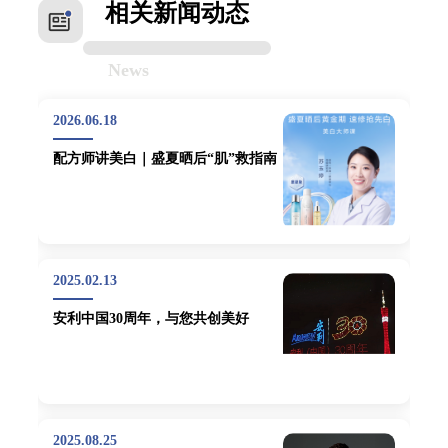
相关新闻动态
News
2026.06.18
配方师讲美白｜盛夏晒后“肌”救指南
2025.02.13
安利中国30周年，与您共创美好
2025.08.25