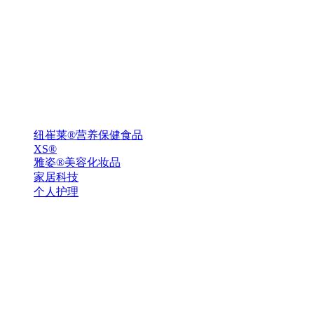
纽崔莱®营养保健食品
XS®
雅姿®美容化妆品
家居科技
个人护理