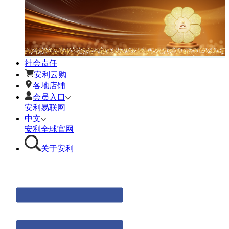
社会责任
安利云购
各地店铺
会员入口
安利易联网
中文
安利全球官网
关于安利