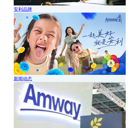
安利品牌
新闻动态