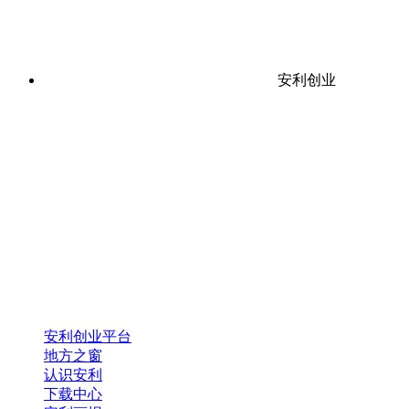
安利创业
安利创业平台
地方之窗
认识安利
下载中心