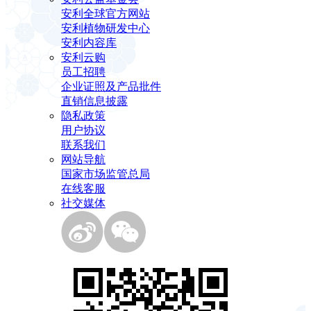
安利全球官方网站
安利植物研发中心
安利内容库
安利云购
员工招聘
企业证照及产品批件
直销信息披露
隐私政策
用户协议
联系我们
网站导航
国家市场监管总局
在线客服
社交媒体