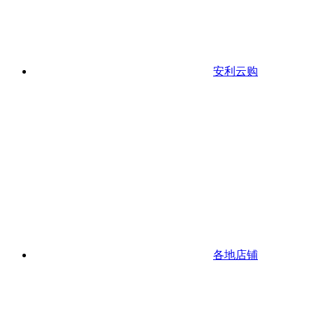
安利云购
各地店铺