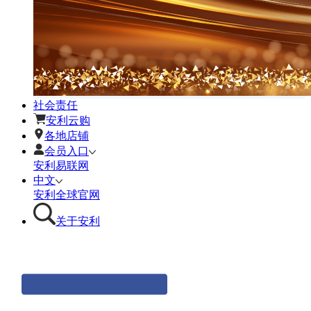
社会责任
安利云购
各地店铺
会员入口
安利易联网
中文
安利全球官网
关于安利