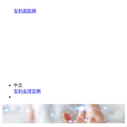
安利易联网
中文
安利全球官网