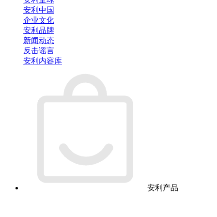
安利中国
企业文化
安利品牌
新闻动态
反击谣言
安利内容库
安利产品