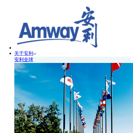
关于安利
安利全球