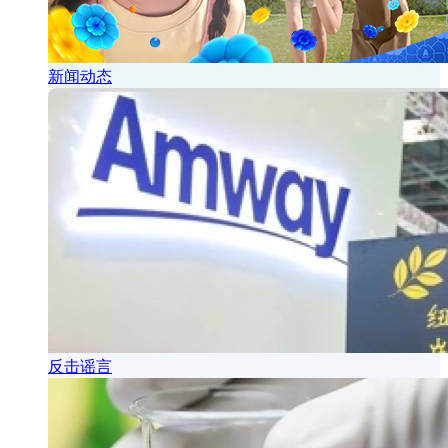
新闻动态
反击谣言