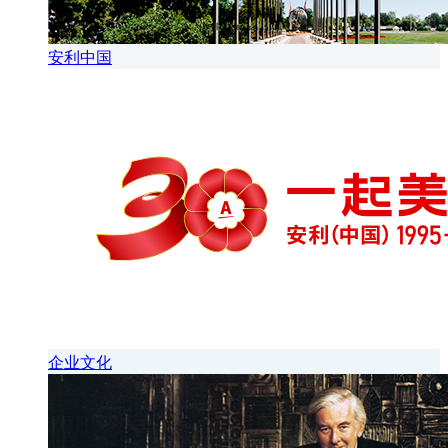
安利中国
企业文化