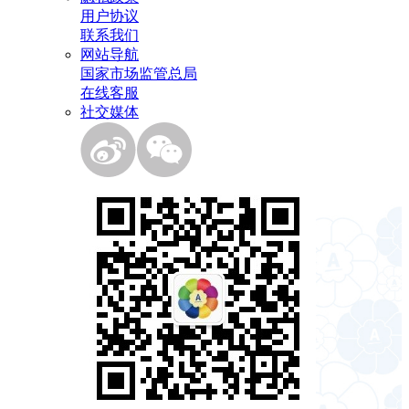
用户协议
联系我们
网站导航
国家市场监管总局
在线客服
社交媒体