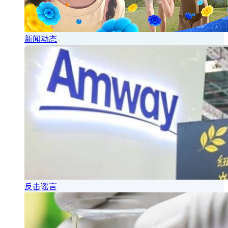
新闻动态
反击谣言