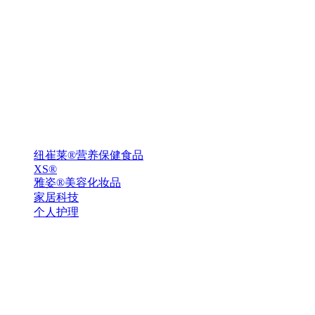
纽崔莱®营养保健食品
XS®
雅姿®美容化妆品
家居科技
个人护理