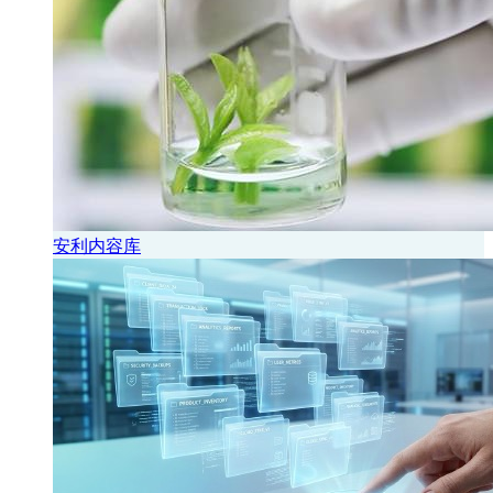
安利内容库