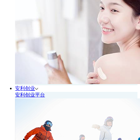
安利创业
安利创业平台