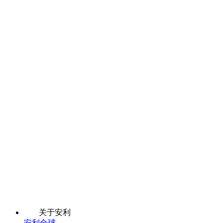
关于安利
安利全球