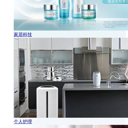
家居科技
个人护理