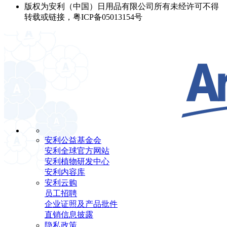
版权为安利（中国）日用品有限公司所有未经许可不得
转载或链接，粤ICP备05013154号
安利公益基金会
安利全球官方网站
安利植物研发中心
安利内容库
安利云购
员工招聘
企业证照及产品批件
直销信息披露
隐私政策