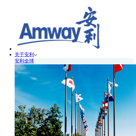
关于安利
安利全球