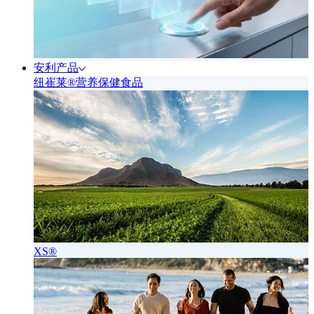
安利产品
纽崔莱®营养保健食品
XS®