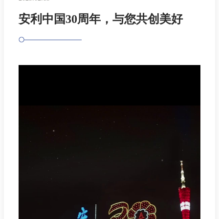
安利中国30周年，与您共创美好