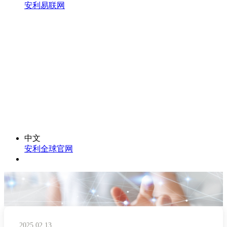
安利易联网
中文
安利全球官网
2025.02.13