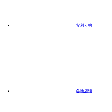
安利云购
各地店铺