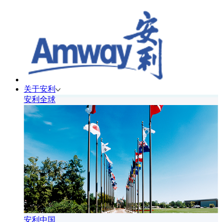
关于安利
安利全球
安利中国