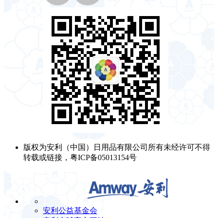
版权为安利（中国）日用品有限公司所有未经许可不得
转载或链接，粤ICP备05013154号
安利公益基金会