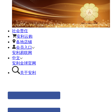
社会责任
安利云购
各地店铺
会员入口
安利易联网
中文
安利全球官网
关于安利