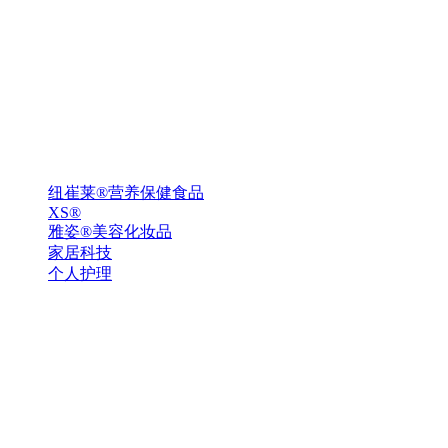
纽崔莱®营养保健食品
XS®
雅姿®美容化妆品
家居科技
个人护理