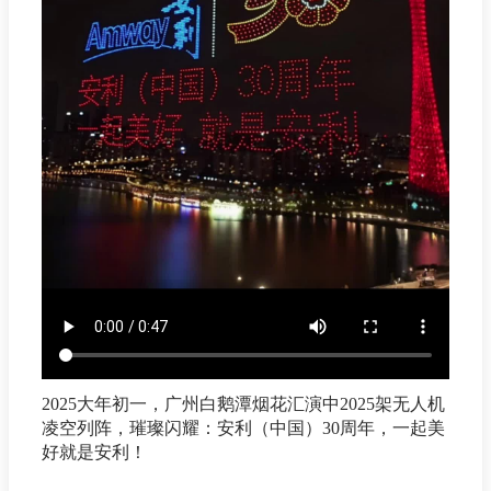
2025大年初一，广州白鹅潭烟花汇演中2025架无人机
凌空列阵，璀璨闪耀：安利（中国）30周年，一起美
好就是安利！