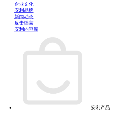
企业文化
安利品牌
新闻动态
反击谣言
安利内容库
安利产品