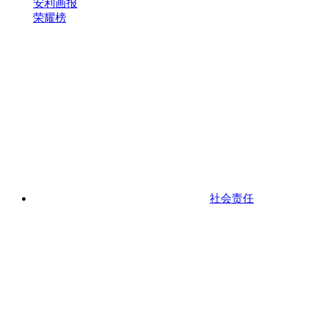
安利画报
荣耀榜
社会责任