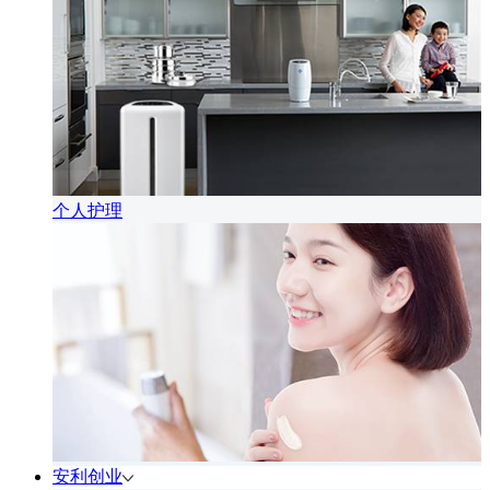
个人护理
安利创业