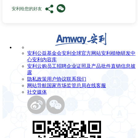
安利给您的好友
安利公益基金会
安利全球官方网站
安利植物研发中
心
安利内容库
安利云购
员工招聘
企业证照及产品批件
直销信息披
露
隐私政策
用户协议
联系我们
网站导航
国家市场监管总局
在线客服
社交媒体