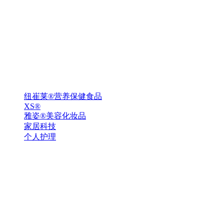
纽崔莱®营养保健食品
XS®
雅姿®美容化妆品
家居科技
个人护理