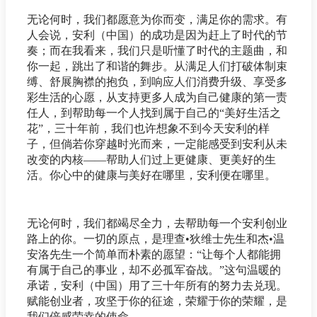
无论何时，我们都愿意为你而变，满足你的需求。有
人会说，安利（中国）的成功是因为赶上了时代的节
奏；而在我看来，我们只是听懂了时代的主题曲，和
你一起，跳出了和谐的舞步。从满足人们打破体制束
缚、舒展胸襟的抱负，到响应人们消费升级、享受多
彩生活的心愿，从支持更多人成为自己健康的第一责
任人，到帮助每一个人找到属于自己的“美好生活之
花”，三十年前，我们也许想象不到今天安利的样
子，但倘若你穿越时光而来，一定能感受到安利从未
改变的内核——帮助人们过上更健康、更美好的生
活。你心中的健康与美好在哪里，安利便在哪里。
无论何时，我们都竭尽全力，去帮助每一个安利创业
路上的你。一切的原点，是理查•狄维士先生和杰•温
安洛先生一个简单而朴素的愿望：“让每个人都能拥
有属于自己的事业，却不必孤军奋战。”这句温暖的
承诺，安利（中国）用了三十年所有的努力去兑现。
赋能创业者，攻坚于你的征途，荣耀于你的荣耀，是
我们倍感荣幸的使命。