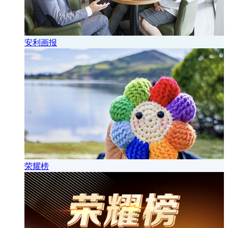
安利画报
荣耀榜