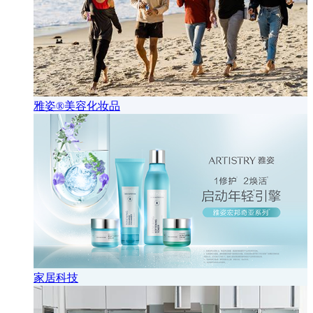
雅姿®美容化妆品
家居科技