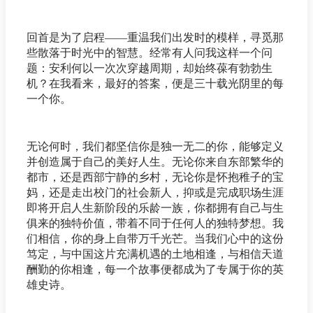
回首是为了启程——重温我们出发时的模样，寻觅那
些散落于时光中的智慧。经常有人问我这样一个问
题：安利何以一次次穿越周期，却始终葆有勃勃生
机？在我看来，最好的答案，便是三十载光阴里的每
一个你。
无论何时，我们都坚信你是独一无二的你，能够定义
并创造属于自己的美好人生。无论你来自东部繁华的
都市，还是西部宁静的乡村，无论你是怀抱稚子的宝
妈，还是走出校门的社会新人，抑或是完成职场生涯
即将开启人生新阶段的乐龄一族，你都拥有自己与生
俱来的独特价值，带着不同于任何人的独特梦想。我
们相信，你的身上自带万千光芒。当我们心中的这份
笃定，与中国这片充满机遇的土地相逢，与相信天道
酬勤的你相逢，每一个故事便都成为了专属于你的英
雄史诗。