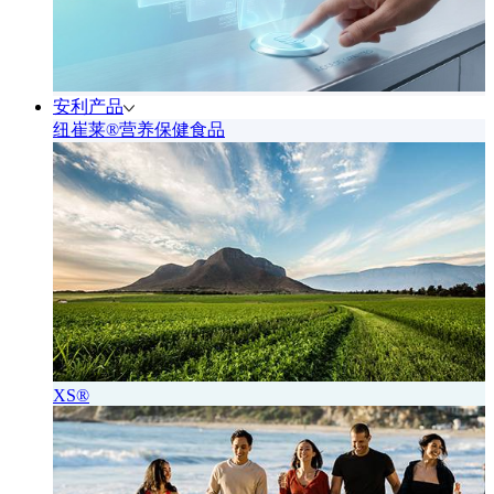
安利产品
纽崔莱®营养保健食品
XS®