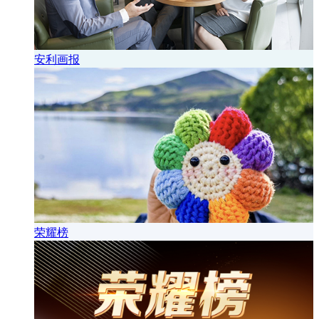
安利画报
荣耀榜