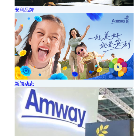
安利品牌
新闻动态