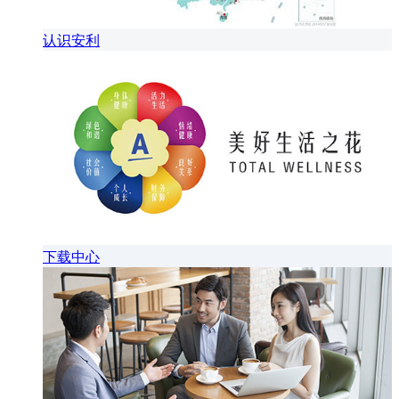
认识安利
下载中心