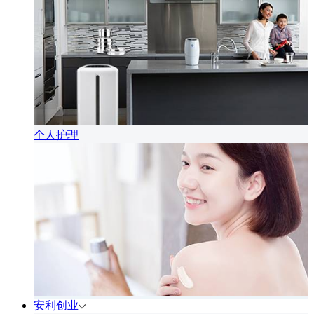
个人护理
安利创业