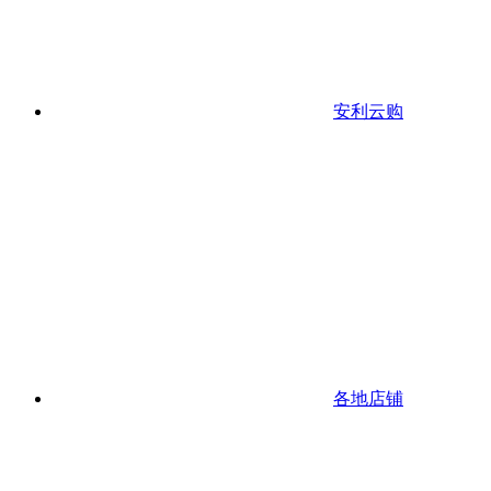
安利云购
各地店铺