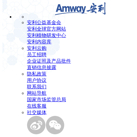
安利公益基金会
安利全球官方网站
安利植物研发中心
安利内容库
安利云购
员工招聘
企业证照及产品批件
直销信息披露
隐私政策
用户协议
联系我们
网站导航
国家市场监管总局
在线客服
社交媒体