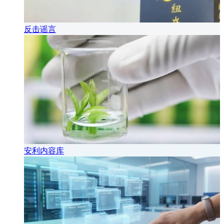
反击谣言
安利内容库