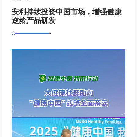
安利持续投资中国市场，增强健康
逆龄产品研发