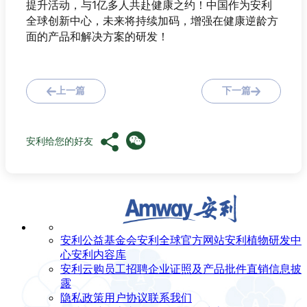
提升活动，与1亿多人共赴健康之约！中国作为安利
全球创新中心，未来将持续加码，增强在健康逆龄方
面的产品和解决方案的研发！
上一篇
下一篇
安利给您的好友
安利公益基金会
安利全球官方网站
安利植物研发中
心
安利内容库
安利云购
员工招聘
企业证照及产品批件
直销信息披
露
隐私政策
用户协议
联系我们