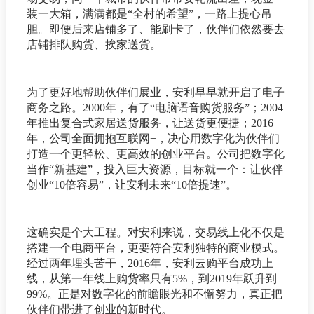
装一大箱，满满都是“全村的希望”，一路上提心吊
胆。即便后来店铺多了、能刷卡了，伙伴们依然要去
店铺排队购货、挨家送货。
为了更好地帮助伙伴们展业，安利早早就开启了电子
商务之路。2000年，有了“电脑语音购货服务”；2004
年推出复合式家居送货服务，让送货更便捷；2016
年，公司全面拥抱互联网+，决心用数字化为伙伴们
打造一个更轻松、更高效的创业平台。公司把数字化
当作“新基建”，投入巨大资源，目标就一个：让伙伴
创业“10倍容易”，让安利未来“10倍提速”。
这确实是个大工程。对安利来说，交易线上化不仅是
搭建一个电商平台，更要符合安利独特的商业模式。
经过两年埋头苦干，2016年，安利云购平台成功上
线，从第一年线上购货率只有5%，到2019年跃升到
99%。正是对数字化的前瞻眼光和不懈努力，真正把
伙伴们带进了创业的新时代。