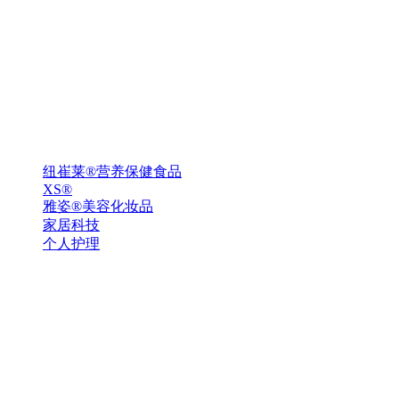
纽崔莱®营养保健食品
XS®
雅姿®美容化妆品
家居科技
个人护理