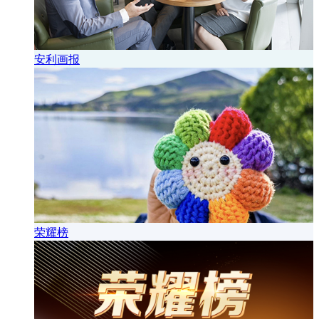
安利画报
荣耀榜