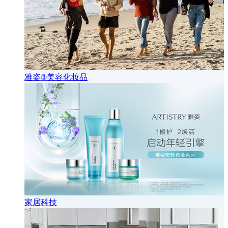
雅姿®美容化妆品
家居科技