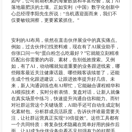
如今，公司前期积累的海量数据和丰富经验，成了AI
落地最肥沃的土壤。正如安利（中国）数字化创新中
心总经理李阳先生所说：“当机遇迎面而来，我们不
仅要敏锐洞察，更要紧紧抓住。”
安利的AI布局，依然在直击伙伴展业中的真实痛点。
例如，过去伙伴们找资料难，现在有了AI展业助手，
你张口问一句“蛋白粉怎么吃最好？”它就能立刻精准
匹配出你需要的内容、素材，告别低效搜索。又例
如，有了AI，动动嘴就知道重要的业务跟进线索，哪
些顾客最近关注健康话题、哪些顾客该续签了，还能
生成个性化跟进建议，让跟进效率提升好几倍。未
来，新人沟通训练也有AI帮忙，它能融合课程精华和
AI模拟技术，实时分析表情、复盘对话，让新人就像
在真实场景中练习，快速提升沟通自信和能力。而针
对社群运营这个关键场景，AI助手还可自动生成定制
化素材包、分析群成员活跃度，告诉伙伴谁最需要关
注，让社群运营真正实现“10倍提效”。这些工具都有
一个共同特质：将复杂技术隐藏在简单好用的操作后
面，让AI成为伙伴业务中看不见却强有力的好帮手。