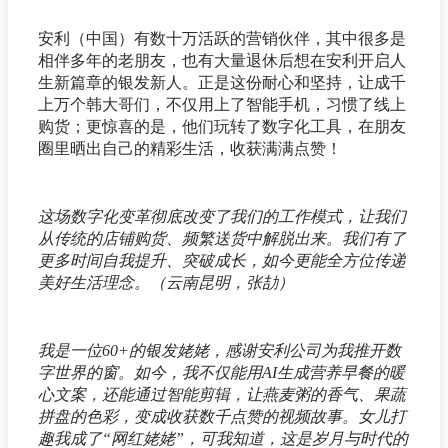
安利（中国）有数十万活跃的营销伙伴，其中很多是
相伴多年的老朋友，也有大量退休后想在安利开启人
生新篇章的银发新人。正是这份耐心和坚持，让成千
上万个韩大哥们，不仅用上了智能手机，习惯了线上
购货；更惊喜的是，他们玩转了数字化工具，在朋友
圈里晒出自己的精彩生活，收获满满点赞！
这场数字化变革彻底改变了我们的工作模式，让我们
从传统的店铺购货、频繁送货中解脱出来。我们有了
更多时间自我提升、突破成长，如今更能全方位传递
美好生活理念。（云南昆明，张劼）
我是一位60+的银发姥姥，感谢安利公司为我推开数
字世界的窗。如今，我不仅能用AI生成营养早餐的暖
心文案，还能通过智能剪辑，让燕麦粥的香气、果蔬
拼盘的色彩，变成收获数千点赞的视频故事。女儿打
趣我成了“网红姥姥”，可我知道，这是岁月与时代的