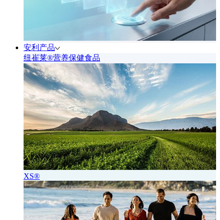
安利产品
纽崔莱®营养保健食品
XS®