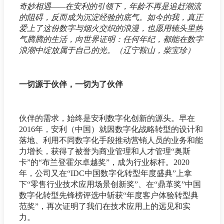
奇妙相遇——在安利的引领下，年龄不再是追赶潮流
的阻碍，反而成为沉淀经验的底气。如今的我，真正
爱上了这份数字与烟火交织的浪漫，也愿用镜头里热
气腾腾的生活，向世界证明：任何年纪，都能在数字
浪潮中绽放属于自己的光。（辽宁鞍山，柴宝珍）
一切源于伙伴，一切为了伙伴
伙伴的需求，始终是安利数字化创新的源头。早在
2016年，安利（中国）就因数字化战略转型的设计和
落地、利用不同数字化手段推动营销人员的业务和能
力增长，获得了被誉为商业管理和人才管理“奥斯
卡”的“布兰登霍尔卓越奖”，成为行业标杆。2020
年，公司又在“IDC中国数字化转型年度盛典”上拿
下“零售行业技术应用场景创新奖”、在“鼎革奖”中国
数字化转型先锋榜评选中斩获“年度客户体验转型典
范奖”，再次证明了我们在技术应用上的远见和实
力。