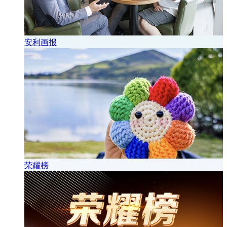
安利画报
荣耀榜