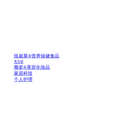
纽崔莱®营养保健食品
XS®
雅姿®美容化妆品
家居科技
个人护理