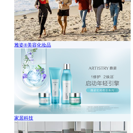
雅姿®美容化妆品
家居科技