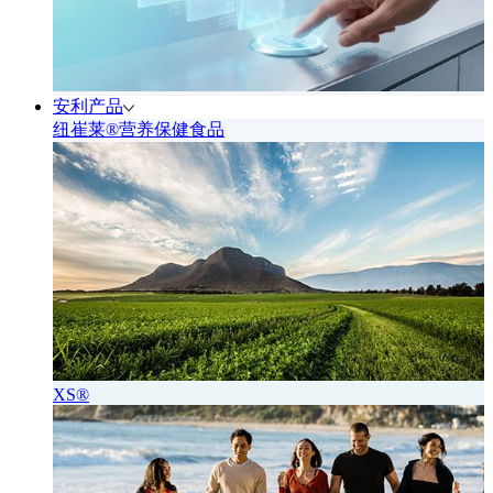
安利产品
纽崔莱®营养保健食品
XS®