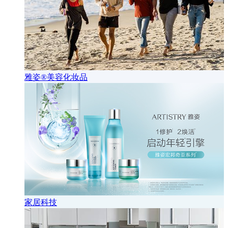
雅姿®美容化妆品
家居科技