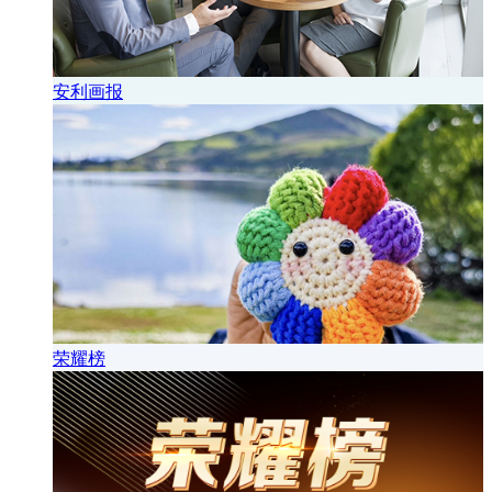
安利画报
荣耀榜