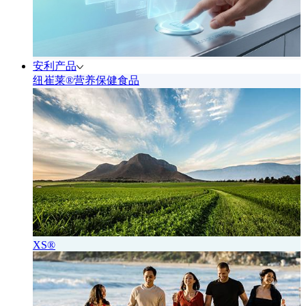
安利产品
纽崔莱®营养保健食品
XS®