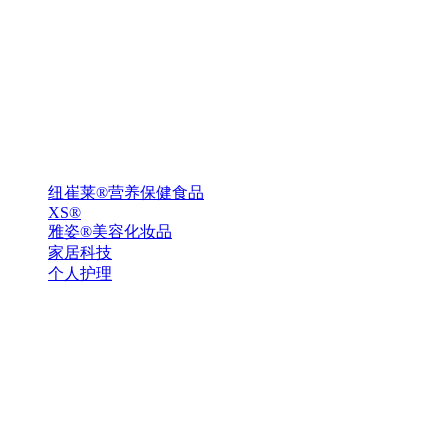
纽崔莱®营养保健食品
XS®
雅姿®美容化妆品
家居科技
个人护理