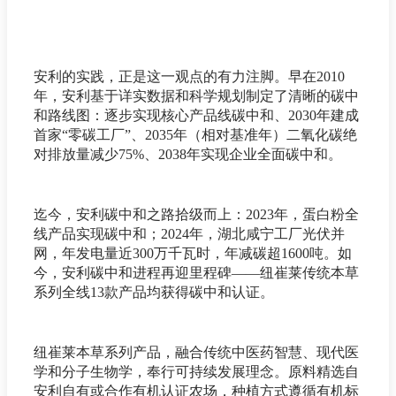
安利的实践，正是这一观点的有力注脚。早在2010
年，安利基于详实数据和科学规划制定了清晰的碳中
和路线图：逐步实现核心产品线碳中和、2030年建成
首家“零碳工厂”、2035年（相对基准年）二氧化碳绝
对排放量减少75%、2038年实现企业全面碳中和。
迄今，安利碳中和之路拾级而上：2023年，蛋白粉全
线产品实现碳中和；2024年，湖北咸宁工厂光伏并
网，年发电量近300万千瓦时，年减碳超1600吨。如
今，安利碳中和进程再迎里程碑——纽崔莱传统本草
系列全线13款产品均获得碳中和认证。
纽崔莱本草系列产品，融合传统中医药智慧、现代医
学和分子生物学，奉行可持续发展理念。原料精选自
安利自有或合作有机认证农场，种植方式遵循有机标