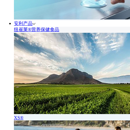
安利产品
纽崔莱®营养保健食品
XS®