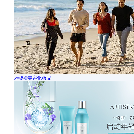
雅姿®美容化妆品