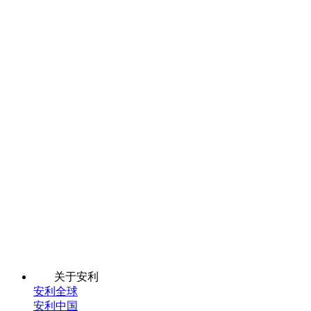
关于安利
安利全球
安利中国