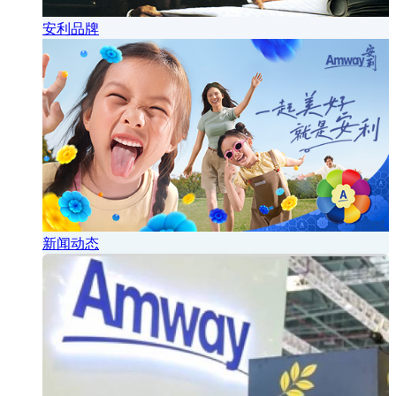
安利品牌
新闻动态