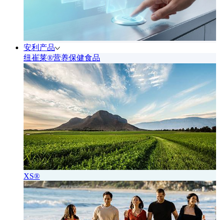
安利产品
纽崔莱®营养保健食品
XS®