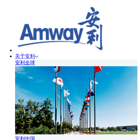
关于安利
安利全球
安利中国