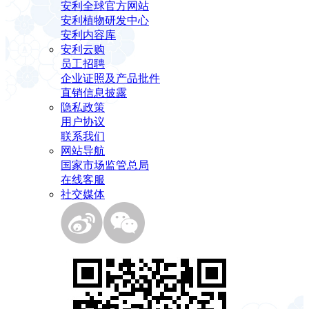
安利全球官方网站
安利植物研发中心
安利内容库
安利云购
员工招聘
企业证照及产品批件
直销信息披露
隐私政策
用户协议
联系我们
网站导航
国家市场监管总局
在线客服
社交媒体