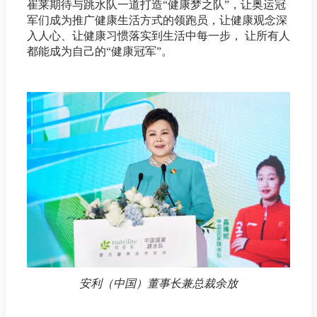
崔莱期待与跳水队一道打造“健康梦之队”，让奥运冠
军们成为推广健康生活方式的领跑员，让健康观念深
入人心、让健康习惯落实到生活中每一步， 让所有人
都能成为自己的“健康冠军”。
安利（中国）董事长兼总裁余放