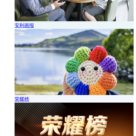
安利画报
荣耀榜