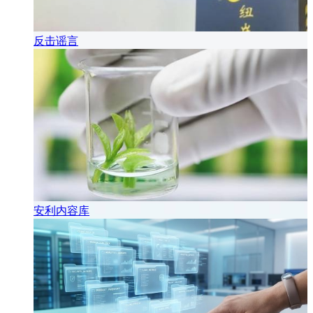
反击谣言
安利内容库