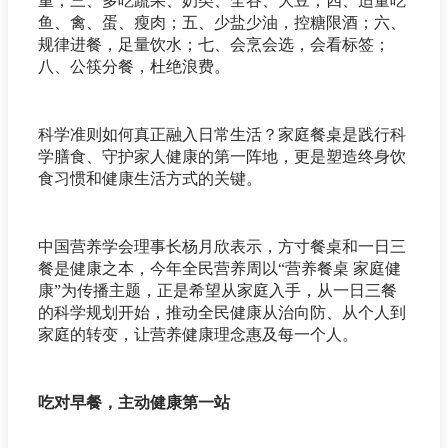
重；三、多吃蔬果、奶类、全谷、大豆；四、适量吃
鱼、禽、蛋、瘦肉；五、少盐少油，控糖限酒；六、
规律进餐，足量饮水；七、会烹会选，会看标签；
八、公筷分餐，杜绝浪费。
科学准则如何真正融入日常生活？家庭餐桌是践行科
学膳食、守护家人健康的第一阵地，更是塑造终身饮
食习惯和健康生活方式的关键。
中国营养学会理事长杨月欣表示，方寸餐桌和一日三
餐是健康之本，今年全民营养周以“营养餐桌 家庭健
康”为传播主题，正是希望从家庭入手，从一日三餐
的科学规划开始，推动全民健康从治向防、从个人到
家庭的转变，让营养健康理念惠及每一个人。
吃对早餐，主动健康第一站