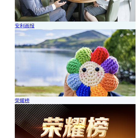
安利画报
荣耀榜