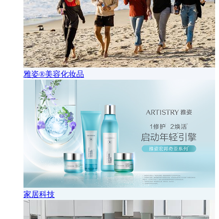
雅姿®美容化妆品
家居科技