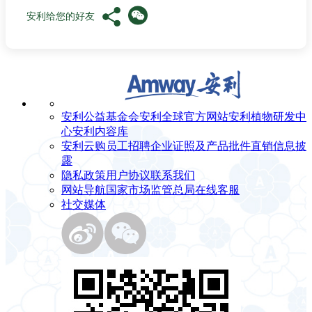
安利给您的好友
安利公益基金会
安利全球官方网站
安利植物研发中
心
安利内容库
安利云购
员工招聘
企业证照及产品批件
直销信息披
露
隐私政策
用户协议
联系我们
网站导航
国家市场监管总局
在线客服
社交媒体