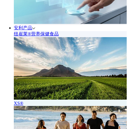
安利产品
纽崔莱®营养保健食品
XS®