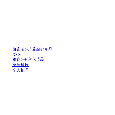
纽崔莱®营养保健食品
XS®
雅姿®美容化妆品
家居科技
个人护理