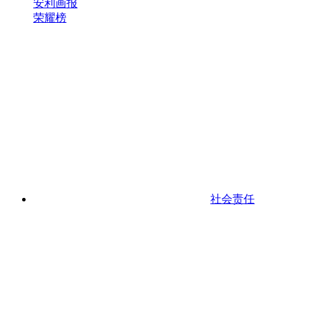
安利画报
荣耀榜
社会责任