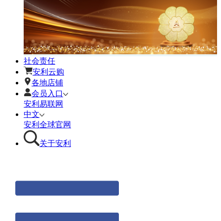
社会责任
安利云购
各地店铺
会员入口
安利易联网
中文
安利全球官网
关于安利