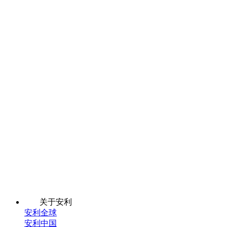
关于安利
安利全球
安利中国