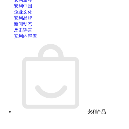
安利中国
企业文化
安利品牌
新闻动态
反击谣言
安利内容库
安利产品