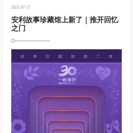
2025.07.17
安利故事珍藏馆上新了｜推开回忆
之门