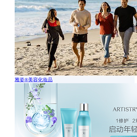
雅姿®美容化妆品