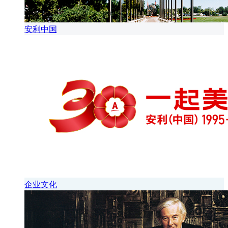
安利中国
企业文化