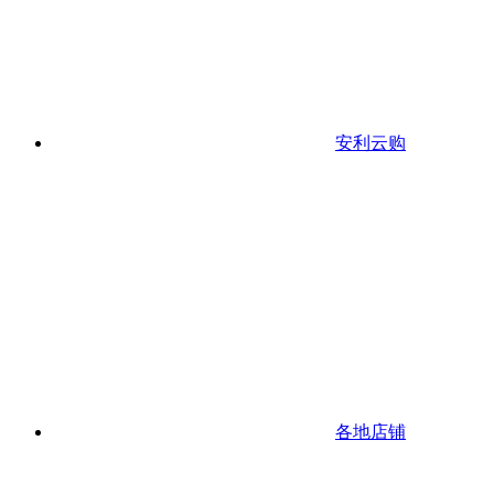
安利云购
各地店铺