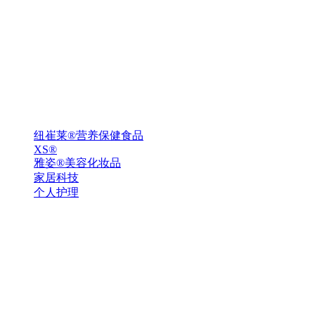
纽崔莱®营养保健食品
XS®
雅姿®美容化妆品
家居科技
个人护理