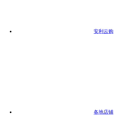
安利云购
各地店铺