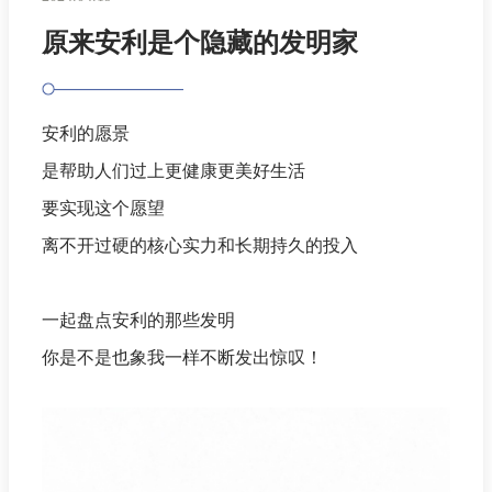
原来安利是个隐藏的发明家
安利的愿景
是帮助人们过上更健康更美好生活
要实现这个愿望
离不开过硬的核心实力和长期持久的投入
一起盘点安利的那些发明
你是不是也象我一样不断发出惊叹！