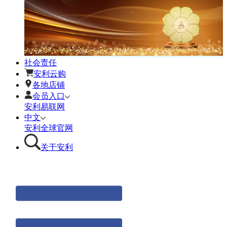
社会责任
安利云购
各地店铺
会员入口
安利易联网
中文
安利全球官网
关于安利