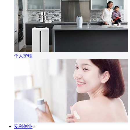
个人护理
安利创业