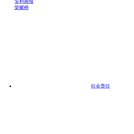
安利画报
荣耀榜
社会责任