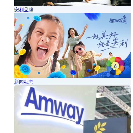
安利品牌
新闻动态