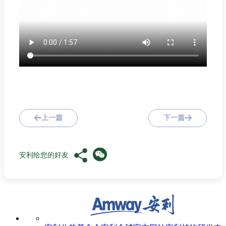
上一篇
下一篇
安利给您的好友