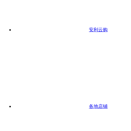
安利云购
各地店铺