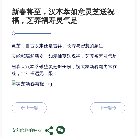
新春将至，汉本萃如意灵芝送祝
福，芝养福寿灵气足
灵芝，自古以来便是吉祥、长寿与智慧的象征
灵
蛇献瑞迎新岁
，如意仙草送祝福，芝养福寿灵气足
纽崔莱汉本萃破壁灵芝孢子粉，祝大家新春精力常在
线，全年福运无上限！
上一篇
下一篇
安利给您的好友