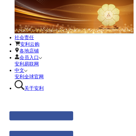
社会责任
安利云购
各地店铺
会员入口
安利易联网
中文
安利全球官网
关于安利