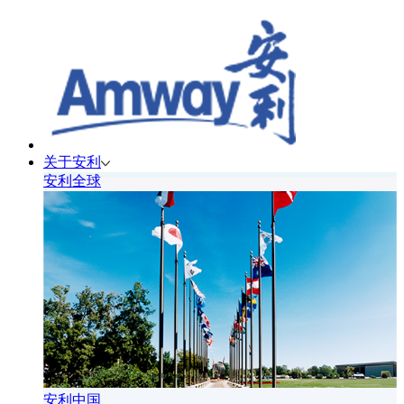
关于安利
安利全球
安利中国