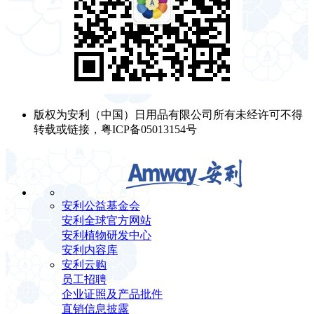
版权为安利（中国）日用品有限公司所有未经许可不得
转载或链接，粤ICP备05013154号
安利公益基金会
安利全球官方网站
安利植物研发中心
安利内容库
安利云购
员工招聘
企业证照及产品批件
直销信息披露