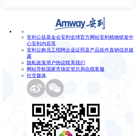
安利公益基金会
安利全球官方网站
安利植物研发中
心
安利内容库
安利云购
员工招聘
企业证照及产品批件
直销信息披
露
隐私政策
用户协议
联系我们
网站导航
国家市场监管总局
在线客服
社交媒体