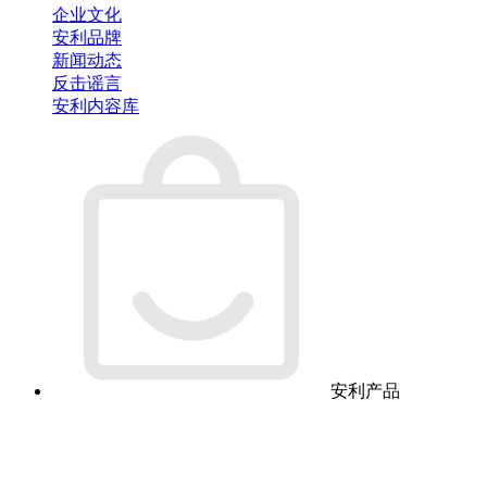
企业文化
安利品牌
新闻动态
反击谣言
安利内容库
安利产品