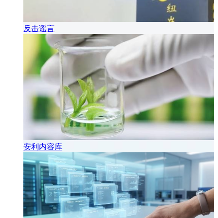
反击谣言
安利内容库