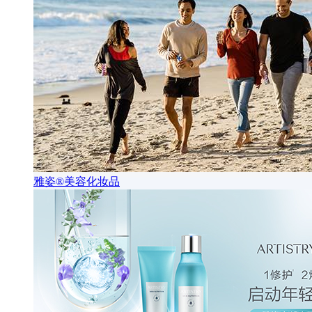
雅姿®美容化妆品