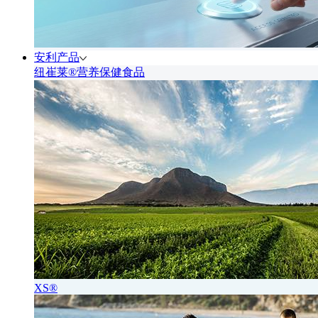
安利产品
纽崔莱®营养保健食品
XS®