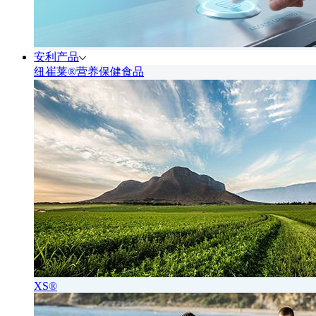
安利产品
纽崔莱®营养保健食品
XS®