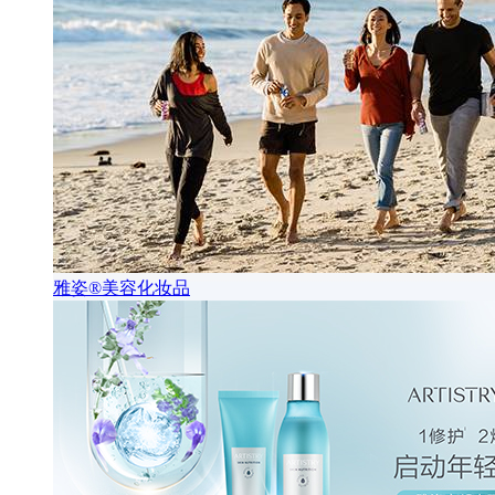
雅姿®美容化妆品