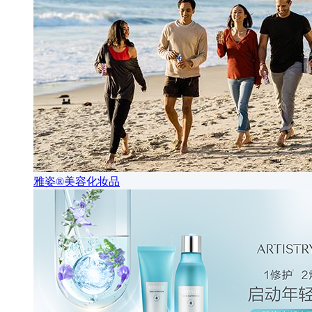
雅姿®美容化妆品