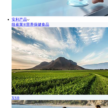
安利产品
纽崔莱®营养保健食品
XS®