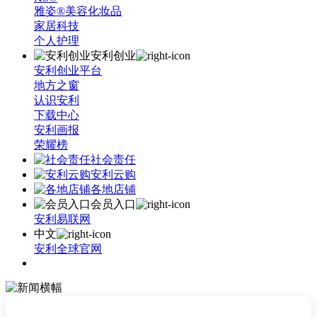
雅姿®美容化妆品
家居科技
个人护理
安利创业
安利创业平台
地方之窗
认识安利
下载中心
安利画报
荣耀榜
社会责任
安利云购
各地店铺
会员入口
安利易联网
中文
安利全球官网