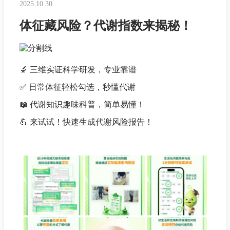
2025.10.30
体征藏风险？代谢指数来揭秘！
🔬 三维实证科学研发，专业靠谱
✅ 日常体征轻松勾选，秒懂代谢
📖 代谢知识趣味科普，简单易懂！
💪 来试试！快速生成代谢风险报告！