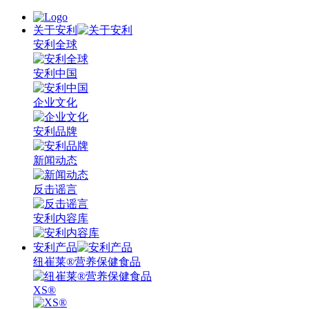
关于安利
安利全球
安利中国
企业文化
安利品牌
新闻动态
反击谣言
安利内容库
安利产品
纽崔莱®营养保健食品
XS®