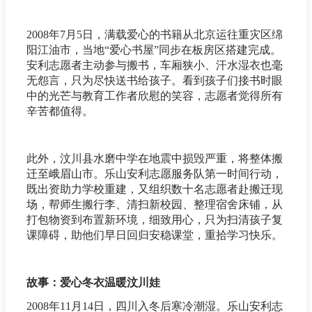
2008年7月5日，满载爱心的书籍从北京运往重灾区绵
阳江油市，当地“爱心书屋”同步在板房区搭建完成。
安利志愿者主动参与搬书，车厢狭小、汗水湿衣也毫
无怨言，只为尽快送书给孩子。看到孩子们接书时眼
中的光芒与教育工作者欣慰的笑容，志愿者觉得所有
辛苦都值得。
此外，汶川县水磨中学在地震中损毁严重，将整体搬
迁至峨眉山市。乐山安利志愿服务队第一时间行动，
既出资助力学校重建，又组织数十名志愿者赴搬迁现
场，帮师生搬行李、清扫新校园、整理宿舍床铺，从
打包物资到布置新环境，细致用心，只为扫清孩子复
课障碍，助他们早日回归安稳课堂，重拾学习快乐。
故事：爱心冬衣温暖汶川娃
2008年11月14日，四川入冬后寒冷潮湿。乐山安利志