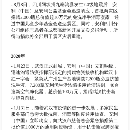
- 8月8日，四川阿坝州九寨沟县发生7.0级地震后，安
利（中国）及安利公益基金会迅速响应，首批向灾区
捐赠2,000瓶总价值超10万元的免洗净手消毒凝露，通
过中国儿童少年基金会送达震区。同时，安利四川分
公司组织志愿者在成都高新区开展义卖义捐活动，所
得与捐款将全部用于震区灾后重建。
2020年
- 1月23日，武汉正式封城，安利（中国）立刻响应，
迅速沟通防疫指挥部指定的捐赠物资接收机构武汉市
红十字会，紧急从广州生产基地调拨7,200瓶必速抗菌
洗手液、7,200瓶安利优生活浓缩多用途清洁剂、40台
逸新空气净化器，总价值100万元，捐赠武汉抗击新
型肺炎前线。
- 1月31日，随着武汉市疫情的进一步发展，多家民生
服务部门急需大批抗菌、消毒等防疫通用物资。安利
（中国）立即响应，向武汉市慈善总会紧急捐赠第二
批价值1,000万的通用防疫物资，用于抗击新冠肺炎疫