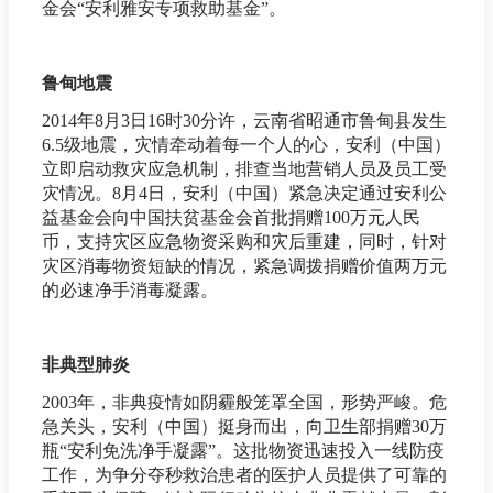
金会“安利雅安专项救助基金”。
鲁甸地震
2014年8月3日16时30分许，云南省昭通市鲁甸县发生
6.5级地震，灾情牵动着每一个人的心，安利（中国）
立即启动救灾应急机制，排查当地营销人员及员工受
灾情况。8月4日，安利（中国）紧急决定通过安利公
益基金会向中国扶贫基金会首批捐赠100万元人民
币，支持灾区应急物资采购和灾后重建，同时，针对
灾区消毒物资短缺的情况，紧急调拨捐赠价值两万元
的必速净手消毒凝露。
非典型肺炎
2003年，非典疫情如阴霾般笼罩全国，形势严峻。危
急关头，安利（中国）挺身而出，向卫生部捐赠30万
瓶“安利免洗净手凝露”。这批物资迅速投入一线防疫
工作，为争分夺秒救治患者的医护人员提供了可靠的