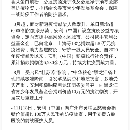
崔莱蛋白质粉、必速抗菌洗手液及必速净手消毒凝露
等抗疫物资，捐赠给长春市青少年发展基金会，保障
一线防疫工作者的防护需求。
- 3月起，面对新冠疫情感染人数攀升、单日新增超
6,000例的复杂形势，安利（中国）设立抗疫公益专项
资金，定向支援中高风险地区城市。公司携手安利公
益基金会，已向北京、上海等13地捐赠超130万元抗
疫物资，助力基层防疫，守护一线人员安全。自2020
年疫情暴发以来，安利（中国）积极践行社会责任，
累计捐款捐物达6,530余万元，持续为抗疫贡献力量。
- 8月，受台风“杜苏芮”影响，“中华粮仓”黑龙江省出
现持续极端降雨，引发罕见洪涝和地质灾害，多地受
灾严重，安利积极响应黑龙江团省委号召，向黑龙江
省青少年发展基金会捐赠价值10万元的抗洪物资，开
展灾后重建工作。
- 11月18日，安利（中国）向广州市黄埔区慈善会捐
赠价值超过100万人民币的防疫物资，用于支援方舱
医院的前线医护人员。