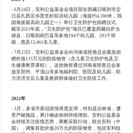
- 6月24日，安利公益基金会项目部在西藏日喀则市定
日县扎西宗乡普坚村双语幼儿园（海拔约4,300米，我
国海拔最高幼儿园之一）举行卫生防护包捐赠仪式。
截至2021年底，“卫生防护包”项目已覆盖西藏拉萨当
雄县、日喀则岗巴县等多地194个幼儿园、293个班
级，惠及12,461名儿童。
- 7月23日，安利公益基金会向河南省慈善总会紧急捐
赠价值135万元的防疫物资（含儿童卫生防护包及卫
生健康教育课程）。这批物资通过河南省慈善总会发
放至郑州、平顶山等多地福利院、医院及幼儿园，助
力洪涝灾后儿童及教师群体做好卫生防疫工作。
2022年
- 3月，多省市新冠疫情再度反弹，特别是吉林省，遭
受严峻挑战，累计确诊病例持续增加。安利公益基金
会持续关注疫情态势，果断采取行动，联合安利（中
国），调集首批价值20万元的防疫物资，包括安利纽