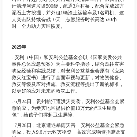
计清理河道垃圾500袋，疏通3座村桥，配合完成20方
泥石土方挖掘，并外租1辆渣土运输车及1名司机。这
支突击队持续奋战10天，志愿服务时长高达530小
时，全力助力灾区恢复。
2025年
- 安利（中国）和安利公益基金会以《国家突发公共
事件总体应急预案》为主要科学指导，结合既往灾害
响应经验和实践总结，对安利公益基金会原有《应急
救灾红宝书》进行了全面审视与更新，对物资储备、
救灾等级及应对措施、救灾流程等提出了新的标准，
以更好的应对未来的救灾工作。
- 6月24日，贵州榕江遭洪灾突袭，安利公益基金会紧
急响应，为受灾地区提供价值10万元的“卫生应急
包”，给孩子们撑起卫生屏障。
- 7月28日，北京遭遇暴雨灾害，安利公益基金会紧急
响应，投入9.6万元救灾物资，高效完成物资捐赠及支