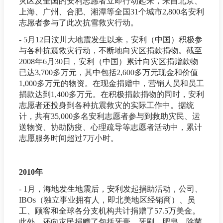
灾区及全国的安利志愿者立即行动起来，来自北京、
上海、广州、合肥、湘潭等全国31个城市2,800名安利
志愿者参与了此次抗雪救灾行动。
- 5月12日汶川大地震发生以来，安利（中国）积极参
与各种抗震救灾行动，不断地向灾区捐款捐物。截至
2008年6月30日，安利（中国）累计向灾区捐赠款物
已达3,700多万元，其中包括2,600多万元现金和价值
1,000多万元的物资。在现金捐赠中，营销人员和员工
捐款达到1,400多万元。在积极捐款捐物的同时，安利
志愿者还投身到各种抗震救灾的实际工作中。据统
计，共有35,000多名安利志愿者参与到救助灾民、运
送物资、协助防疫、心理疏导等志愿者活动中，累计
志愿服务时间超过7万小时。
2010年
- 1月，海地发生地震后，安利发起捐助活动，公司、
IBOs（独立事业拥有人，即北美地区经销商）、员
工、顾客和全球各分支机构共计捐赠了57.5万美金。
此外，还向灾民捐赠了包括牙膏、牙刷、肥皂、除菌