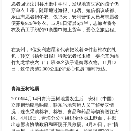
愿者回访汶川县水磨中学时，发现地震失家的孩子仍
穿单衣上课，随即通过海报、电话、短信倡议成都、
乐山志愿者捐冬衣。仅15天，安利营销人员与志愿者
便募集926件冬衣。12月8日清晨6点半，志愿者将冬
衣及员工手织的51条围巾搬上货车，爱心之旅启程。
在扬州，3位安利志愿者代表把装着38件新棉衣的礼
包，转交《扬州日报》特派记者张玉峰，委托其为绵
竹九龙学校六（1）班38名孩子送御寒衣物。11月12
日，这份跨越2,000公里的“爱心包裹”准时抵达。
青海玉树地震
2010年4月14日青海玉树地震发生后，安利（中国）
立即启动应急响应，联系当地营销人员了解受灾情
况，连夜采购棉衣、棉被、食品和药品等物资送往灾
区。4月16日，青海分公司组织全体员工献血，并派
出志愿者协助政府和医院开展救援。4月20日，在“情
系玉树，大爱无疆”募捐活动现场，公司捐赠200万