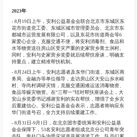
2023年
- 8月19日上午，安利公益基金会联合北京市东城区东
花市街道党工委、东城区城市管理委员会、北京市东
都城市运营发展有限公司，以及东花市街道商会等6
家爱心企业，克服交通不便，将安利消毒剂、食品和
水等物资送往房山区受灾严重的史家营乡青土涧村。
同时，安利与史家营乡党委就后续帮扶座谈，明确支
持重点，建立精准帮扶机制。
- 8月24日上午，安利志愿者及东华门街道、东城区商
务局、金融办等单位领导，走访房山区大安山乡水峪
村、寺尚村调研灾情，克服交通困难运送消毒物资、
食品等赈灾物资。在“三帮一”结对帮扶座谈会上，大
安山乡党委书记感谢安利的实在帮扶，增强了全乡灾
后重建信心。安利公益基金会表示，志愿者将响应东
华门街道号召，全力支持后续重建工作。
- 8月31日-9月1日，在北京团市委统筹和安利公益基
金会保障下，53名安利志愿者组成北京分公司青年突
击队，奔赴门头沟受灾河道开展清淤工作。队员们累