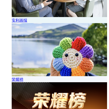
安利画报
荣耀榜