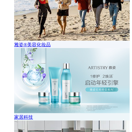
雅姿®美容化妆品
家居科技