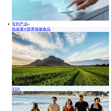
安利产品
纽崔莱®营养保健食品
XS®