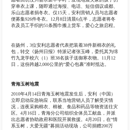
穿单衣上课，随即通过海报、电话、短信倡议成都、
乐山志愿者捐冬衣。仅15天，安利营销人员与志愿者
便募集926件冬衣。12月8日清晨6点半，志愿者将冬
衣及员工手织的51条围巾搬上货车，爱心之旅启程。
在扬州，3位安利志愿者代表把装着38件新棉衣的礼
包，转交《扬州日报》特派记者张玉峰，委托其为绵
竹九龙学校六（1）班38名孩子送御寒衣物。11月12
日，这份跨越2,000公里的“爱心包裹”准时抵达。
青海玉树地震
2010年4月14日青海玉树地震发生后，安利（中国）
立即启动应急响应，联系当地营销人员了解受灾情
况，连夜采购棉衣、棉被、食品和药品等物资送往灾
区。4月16日，青海分公司组织全体员工献血，并派
出志愿者协助政府和医院开展救援。4月20日，在“情
系玉树，大爱无疆”募捐活动现场，公司捐赠200万