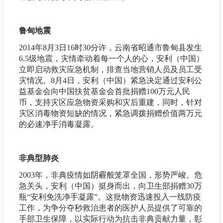
鲁甸地震
2014年8月3日16时30分许，云南省昭通市鲁甸县发生
6.5级地震，灾情牵动着每一个人的心，安利（中国）
立即启动救灾应急机制，排查当地营销人员及员工受
灾情况。8月4日，安利（中国）紧急决定通过安利公
益基金会向中国扶贫基金会首批捐赠100万元人民
币，支持灾区应急物资采购和灾后重建，同时，针对
灾区消毒物资短缺的情况，紧急调拨捐赠价值两万元
的必速净手消毒凝露。
非典型肺炎
2003年，非典疫情如阴霾般笼罩全国，形势严峻。危
急关头，安利（中国）挺身而出，向卫生部捐赠30万
瓶“安利免洗净手凝露”。这批物资迅速投入一线防疫
工作，为争分夺秒救治患者的医护人员提供了可靠的
手部卫生保障，以实际行动为抗击非典贡献力量，彰