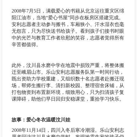
2008年7月5日，满载爱心的书籍从北京运往重灾区绵
阳江油市，当地“爱心书屋”同步在板房区搭建完成。
安利志愿者主动参与搬书，车厢狭小、汗水湿衣也毫
无怨言，只为尽快送书给孩子。看到孩子们接书时眼
中的光芒与教育工作者欣慰的笑容，志愿者觉得所有
辛苦都值得。
此外，汶川县水磨中学在地震中损毁严重，将整体搬
迁至峨眉山市。乐山安利志愿服务队第一时间行动，
既出资助力学校重建，又组织数十名志愿者赴搬迁现
场，帮师生搬行李、清扫新校园、整理宿舍床铺，从
打包物资到布置新环境，细致用心，只为扫清孩子复
课障碍，助他们早日回归安稳课堂，重拾学习快乐。
故事：爱心冬衣温暖汶川娃
2008年11月14日，四川入冬后寒冷潮湿。乐山安利志
愿者回访汶川县水磨中学时，发现地震失家的孩子仍