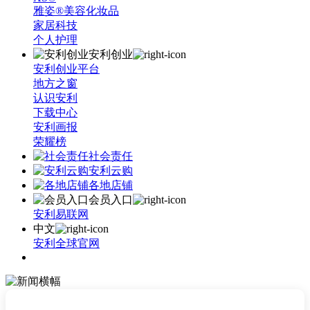
雅姿®美容化妆品
家居科技
个人护理
安利创业
安利创业平台
地方之窗
认识安利
下载中心
安利画报
荣耀榜
社会责任
安利云购
各地店铺
会员入口
安利易联网
中文
安利全球官网