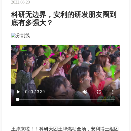
2022.08.20
科研无边界，安利的研发朋友圈到
底有多强大？
王炸来啦！！科研天团王牌燃动全场，安利博士组团