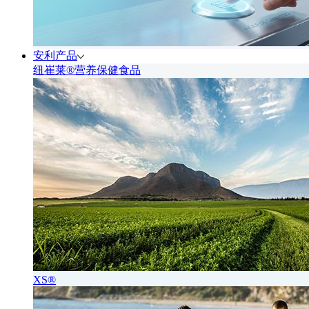
安利产品
纽崔莱®营养保健食品
XS®