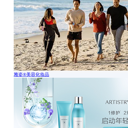
雅姿®美容化妆品