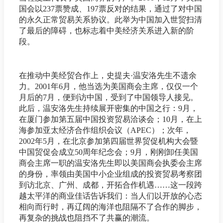
国会以237票赞成、197票反对的结果，通过了对中国
的永久正常贸易关系协议。此举为中国加入世贸扫清
了最后的障碍，也标志着中美经济关系进入新的阶
段。
在推动中美经贸合作上，史提夫·温安洛先生不遗余
力。2001年6月，他当选为美国商会主席，仅仅一个
月后的7月，便到访中国，受到了中国领导人接见。
此后，温安洛先生持续展开密集的中国之行：9月，
在厦门参加第五届中国投资贸易洽谈会；10月，在上
海参加亚太经济合作组织会议（APEC）；次年，
2002年5月，在北京参加第四届世界贸促机构大会暨
中国贸促会成立50周年纪念会；9月，刚刚卸任美国
商会主席一职的温安洛先生即以美国商会执委会主席
的身份，率领由美国中小企业组成的投资贸易考察团
到访北京、广州、成都，开拓合作机遇……这一段跨
越太平洋的商业佳话告诉我们：当人们以开放的心态
相向而行时，再辽阔的海洋也阻隔不了合作的脚步，
再复杂的挑战也阻挡不了共赢的潮流。