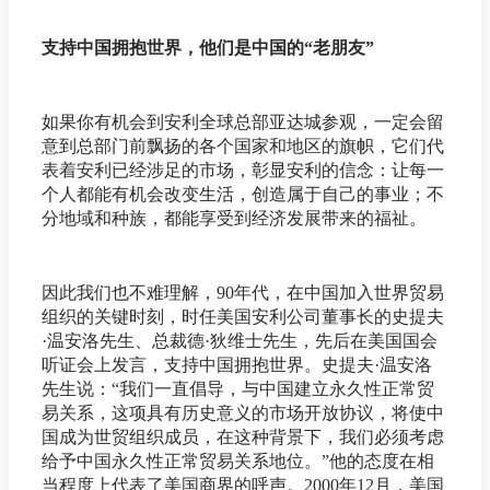
支持中国拥抱世界，他们是中国的“老朋友”
如果你有机会到安利全球总部亚达城参观，一定会留
意到总部门前飘扬的各个国家和地区的旗帜，它们代
表着安利已经涉足的市场，彰显安利的信念：让每一
个人都能有机会改变生活，创造属于自己的事业；不
分地域和种族，都能享受到经济发展带来的福祉。
因此我们也不难理解，90年代，在中国加入世界贸易
组织的关键时刻，时任美国安利公司董事长的史提夫
·温安洛先生、总裁德·狄维士先生，先后在美国国会
听证会上发言，支持中国拥抱世界。史提夫·温安洛
先生说：“我们一直倡导，与中国建立永久性正常贸
易关系，这项具有历史意义的市场开放协议，将使中
国成为世贸组织成员，在这种背景下，我们必须考虑
给予中国永久性正常贸易关系地位。”他的态度在相
当程度上代表了美国商界的呼声。2000年12月，美国