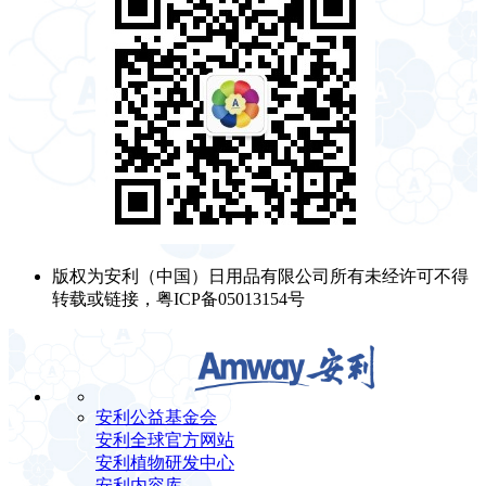
版权为安利（中国）日用品有限公司所有未经许可不得
转载或链接，粤ICP备05013154号
安利公益基金会
安利全球官方网站
安利植物研发中心
安利内容库