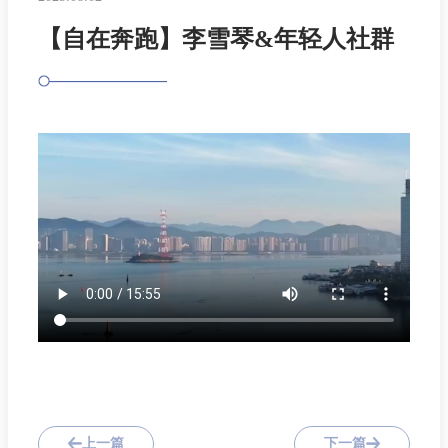
【自在奔跑】李雪琴&年轻人社群
上一篇
下一篇