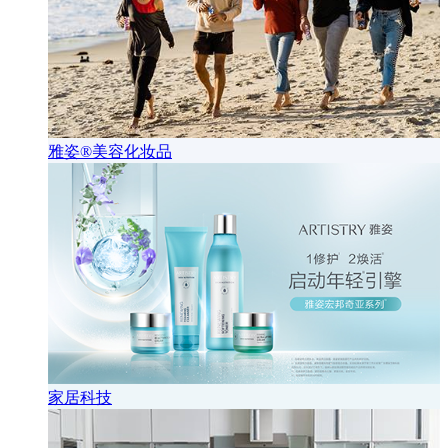
雅姿®美容化妆品
家居科技