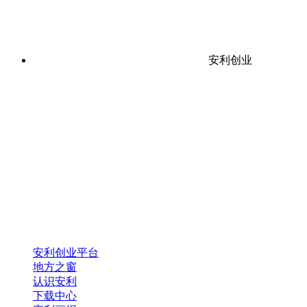
安利创业
安利创业平台
地方之窗
认识安利
下载中心