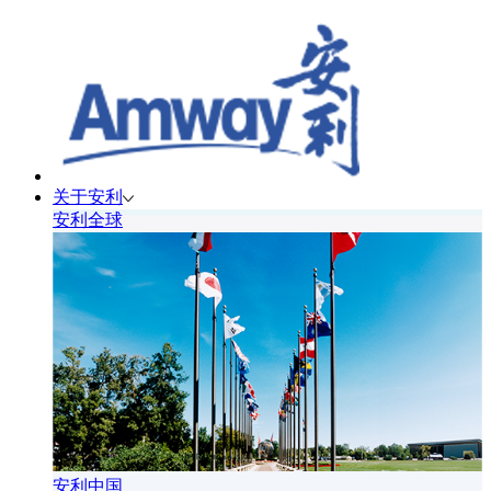
关于安利
安利全球
安利中国