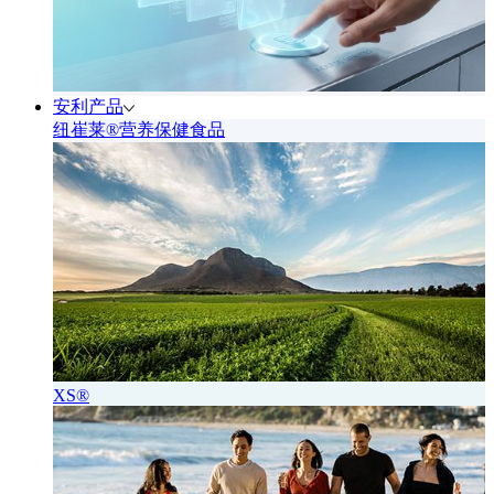
安利产品
纽崔莱®营养保健食品
XS®