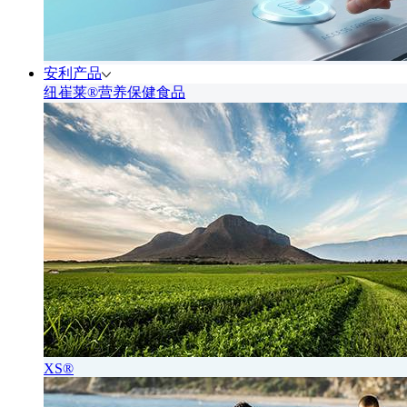
安利产品
纽崔莱®营养保健食品
XS®