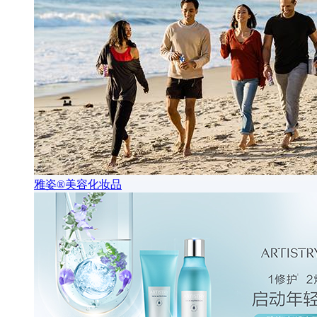
雅姿®美容化妆品