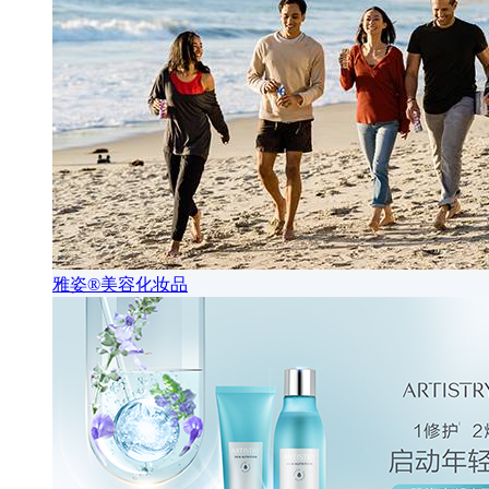
雅姿®美容化妆品