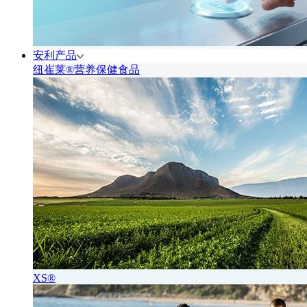
安利产品
纽崔莱®营养保健食品
XS®