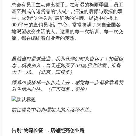
总会有员工主动伸出援手。在潮湿的梅雨季里，员工
甚至列成传递货品的“人链”，汗湿的后背与紧握的双
手，成为“伙伴关系”最鲜活的注脚。提货中心楼上
900平米的直销员培训中心，常常挤满了来自全国各
地渴望改变生活的人。这里的每一次培训、每一次交
流，都在编织着创业者的梦想。
虽然当时是试营业，我和伙伴们却兴奋坏了！拍照留
念，填表加入，当天还购买了100套启业锦囊，准备
大干一场。（北京，陈俊华）
踩着39级楼梯一步步走上去，感觉每一步都承载着我
对生活的向往。（广东茂名，梁柏）
前往提货中心办理加入的人络绎不绝。
告别“物流长征”，店铺照亮创业路