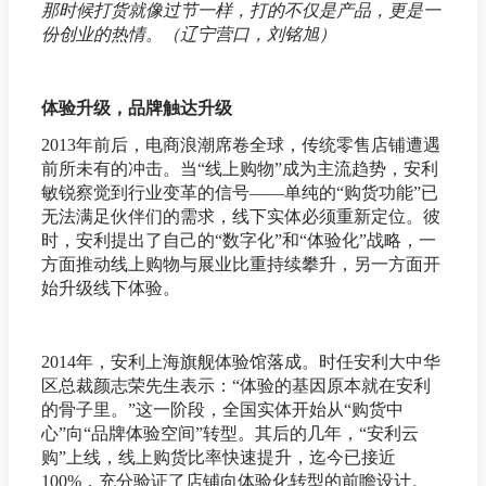
那时候打货就像过节一样，打的不仅是产品，更是一
份创业的热情。（辽宁营口，刘铭旭）
体验升级，品牌触达升级
2013年前后，电商浪潮席卷全球，传统零售店铺遭遇
前所未有的冲击。当“线上购物”成为主流趋势，安利
敏锐察觉到行业变革的信号——单纯的“购货功能”已
无法满足伙伴们的需求，线下实体必须重新定位。彼
时，安利提出了自己的“数字化”和“体验化”战略，一
方面推动线上购物与展业比重持续攀升，另一方面开
始升级线下体验。
2014年，安利上海旗舰体验馆落成。时任安利大中华
区总裁颜志荣先生表示：“体验的基因原本就在安利
的骨子里。”这一阶段，全国实体开始从“购货中
心”向“品牌体验空间”转型。其后的几年，“安利云
购”上线，线上购货比率快速提升，迄今已接近
100%，充分验证了店铺向体验化转型的前瞻设计。