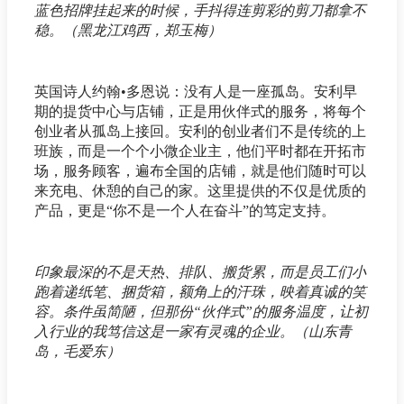
蓝色招牌挂起来的时候，手抖得连剪彩的剪刀都拿不
稳。（黑龙江鸡西，郑玉梅）
英国诗人约翰•多恩说：没有人是一座孤岛。安利早
期的提货中心与店铺，正是用伙伴式的服务，将每个
创业者从孤岛上接回。安利的创业者们不是传统的上
班族，而是一个个小微企业主，他们平时都在开拓市
场，服务顾客，遍布全国的店铺，就是他们随时可以
来充电、休憩的自己的家。这里提供的不仅是优质的
产品，更是“你不是一个人在奋斗”的笃定支持。
印象最深的不是天热、排队、搬货累，而是员工们小
跑着递纸笔、捆货箱，额角上的汗珠，映着真诚的笑
容。条件虽简陋，但那份“伙伴式”的服务温度，让初
入行业的我笃信这是一家有灵魂的企业。（山东青
岛，毛爱东）