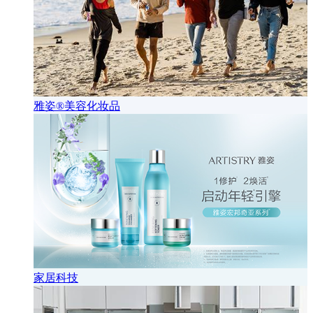
雅姿®美容化妆品
家居科技