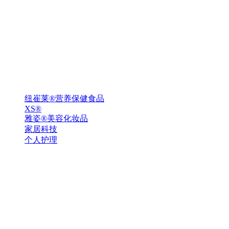
纽崔莱®营养保健食品
XS®
雅姿®美容化妆品
家居科技
个人护理