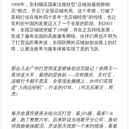
1998年，安利顺应国家法规转型“店铺加雇佣推销
员”模式，开启了全国店铺布局。这个举措，打破了
直销行业在海外四十多年“无店铺经营”的传统，也让
安利在中国的发展迈入了一个全新的阶段。到2003
年，全国店铺就突破了100家，并在之后持续发展，
形成了遍布全国的高效服务网络。伙伴们再也不用为
了打货远距离奔波，全国联网的店铺如创业路上的灯
塔，让展业效率与服务体验实现了质的飞跃。
那会儿去广州打货简直是硬核创业历险记！坐两天一
夜绿皮火车，最绝的是收款——没有微信、支付宝，
连银行卡都不普及，全靠现金捆腰上，伙伴们笑我
是“人肉运钞机”，行走的ATM。（河北石家庄，周
杰）
每月坐通宵硬座去哈尔滨打货，最少3趟，最多7~8
趟，跑了整整六年。后来听说当地要开分公司，激动
得我偷偷抹眼泪。开业那天我第一个来到现场，看着