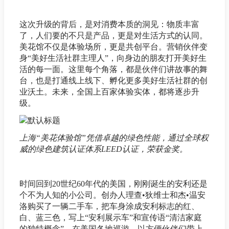
这次升级的背后，是对消费本质的洞见：物质丰富
了，人们要的不只是产品，更是对生活方式的认同。
美花馆不仅是体验场所，更是共创平台。营销伙伴变
身“美好生活社群主理人”，向身边的朋友打开美好生
活的每一面。这里每个角落，都是伙伴们讲故事的舞
台，也是打通线上线下、孵化更多美好生活社群的创
业沃土。未来，全国上百家体验实体，都将逐步升
级。
上海“美花体验馆”凭借卓越的绿色性能，通过全球权
威的绿色建筑认证体系LEED认证，荣获金奖。
时间回到20世纪60年代的美国，刚刚诞生的安利还是
个不为人知的小公司。创办人理查•狄维士和杰•温安
洛购买了一辆二手车，把车身涂成安利标志的红、
白、蓝三色，写上“安利展示车”和宣传语“清洁家庭
的独特概念”，在美国各地巡游，以方便伙伴们带上