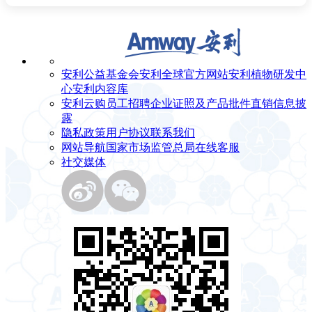
安利公益基金会
安利全球官方网站
安利植物研发中
心
安利内容库
安利云购
员工招聘
企业证照及产品批件
直销信息披
露
隐私政策
用户协议
联系我们
网站导航
国家市场监管总局
在线客服
社交媒体