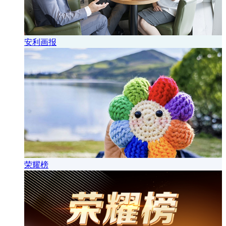
安利画报
荣耀榜