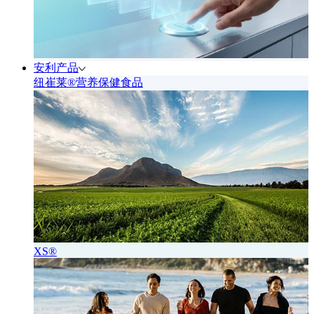
安利产品
纽崔莱®营养保健食品
XS®