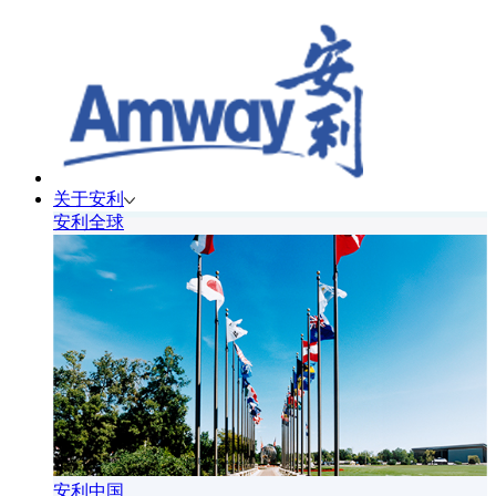
关于安利
安利全球
安利中国