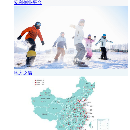
安利创业平台
地方之窗