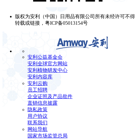
版权为安利（中国）日用品有限公司所有未经许可不得
转载或链接，粤ICP备05013154号
安利公益基金会
安利全球官方网站
安利植物研发中心
安利内容库
安利云购
员工招聘
企业证照及产品批件
直销信息披露
隐私政策
用户协议
联系我们
网站导航
国家市场监管总局