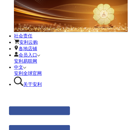
社会责任
安利云购
各地店铺
会员入口
安利易联网
中文
安利全球官网
关于安利