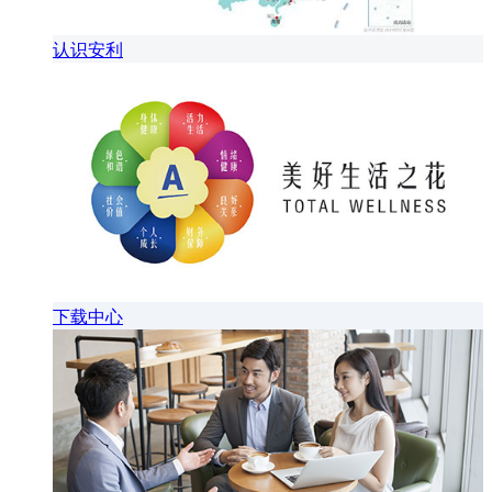
认识安利
下载中心