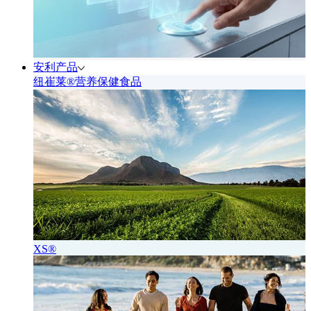
安利产品
纽崔莱®营养保健食品
XS®