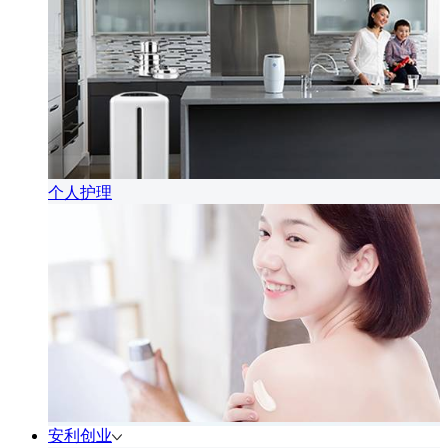
个人护理
安利创业