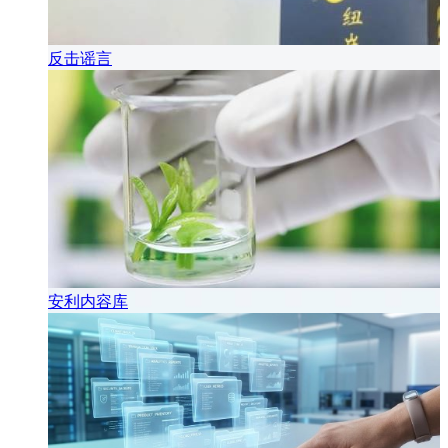
反击谣言
安利内容库