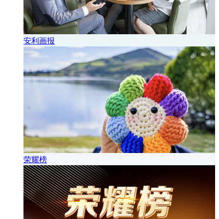
安利画报
荣耀榜