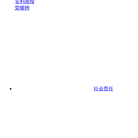
安利画报
荣耀榜
社会责任