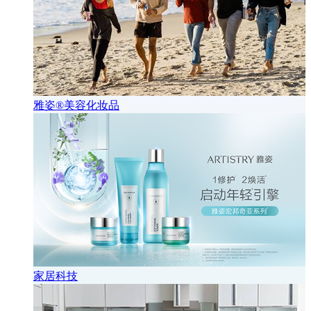
雅姿®美容化妆品
家居科技