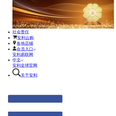
社会责任
安利云购
各地店铺
会员入口
安利易联网
中文
安利全球官网
关于安利