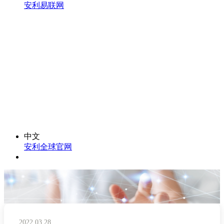
安利易联网
中文
安利全球官网
2022.03.28