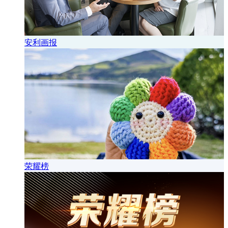
安利画报
荣耀榜