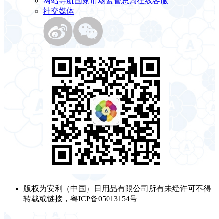
网站导航
国家市场监管总局
在线客服
社交媒体
版权为安利（中国）日用品有限公司所有未经许可不得
转载或链接，粤ICP备05013154号