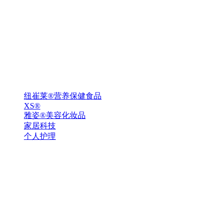
纽崔莱®营养保健食品
XS®
雅姿®美容化妆品
家居科技
个人护理