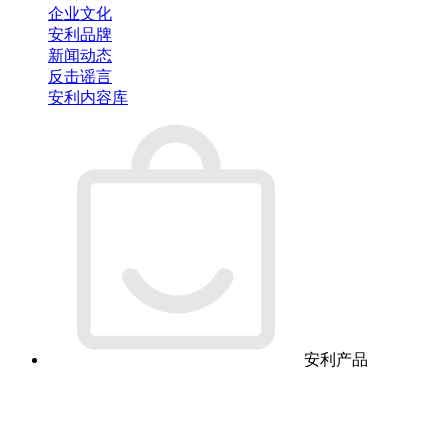
企业文化
安利品牌
新闻动态
反击谣言
安利内容库
安利产品