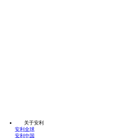
关于安利
安利全球
安利中国