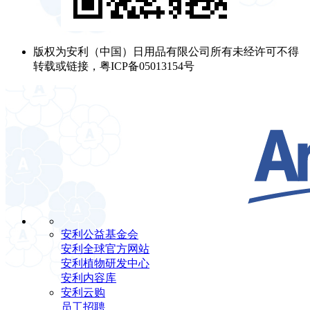
版权为安利（中国）日用品有限公司所有未经许可不得
转载或链接，粤ICP备05013154号
安利公益基金会
安利全球官方网站
安利植物研发中心
安利内容库
安利云购
员工招聘