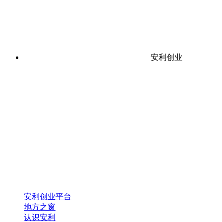
安利创业
安利创业平台
地方之窗
认识安利