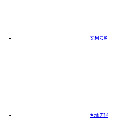
安利云购
各地店铺