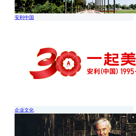
安利中国
企业文化