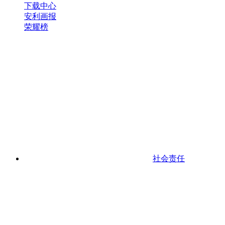
下载中心
安利画报
荣耀榜
社会责任