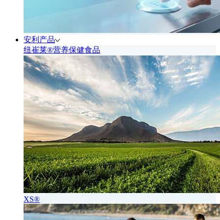
安利产品
纽崔莱®营养保健食品
XS®