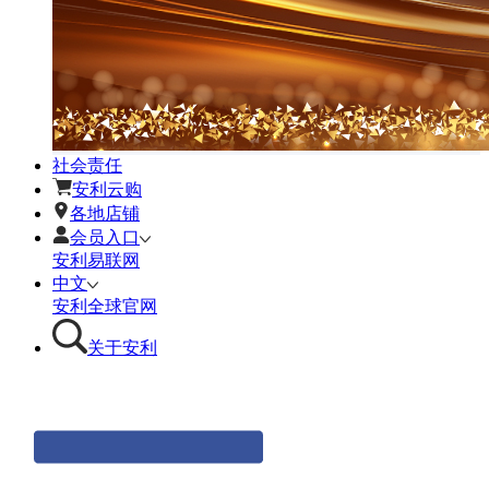
社会责任
安利云购
各地店铺
会员入口
安利易联网
中文
安利全球官网
关于安利