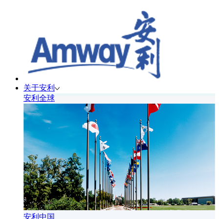
关于安利
安利全球
安利中国