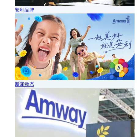
安利品牌
新闻动态