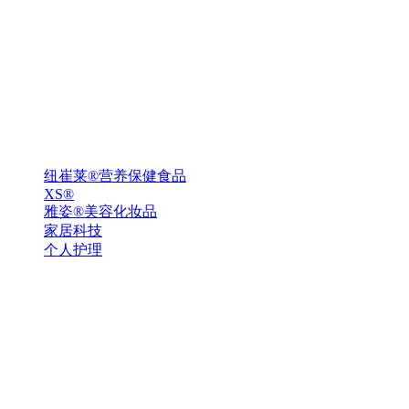
纽崔莱®营养保健食品
XS®
雅姿®美容化妆品
家居科技
个人护理