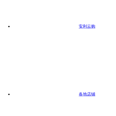
安利云购
各地店铺