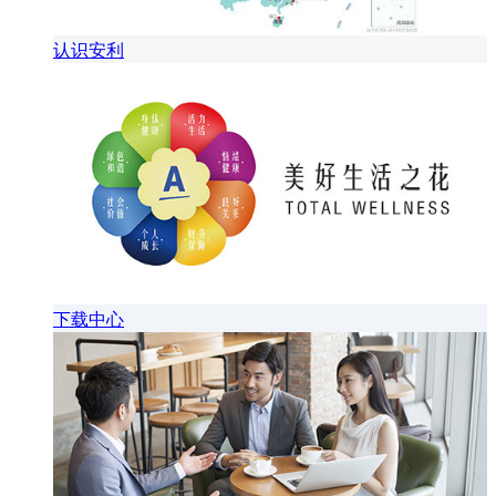
认识安利
下载中心