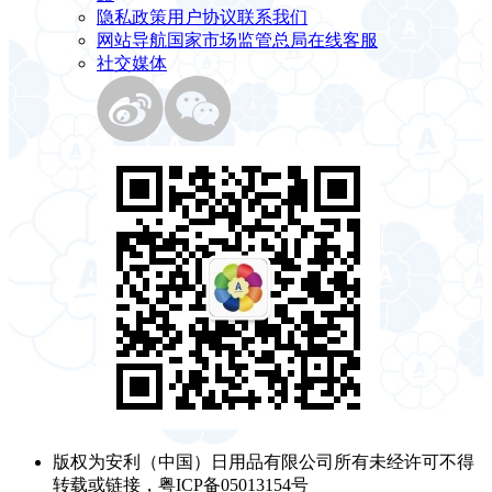
隐私政策
用户协议
联系我们
网站导航
国家市场监管总局
在线客服
社交媒体
版权为安利（中国）日用品有限公司所有未经许可不得
转载或链接，粤ICP备05013154号