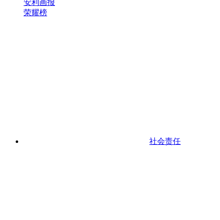
安利画报
荣耀榜
社会责任