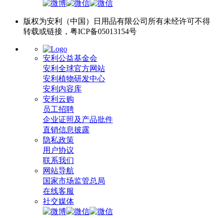
版权为安利（中国）日用品有限公司所有未经许可不得
转载或链接，粤ICP备05013154号
安利公益基金会
安利全球官方网站
安利植物研发中心
安利内容库
安利云购
员工招聘
企业证照及产品批件
直销信息披露
隐私政策
用户协议
联系我们
网站导航
国家市场监管总局
在线客服
社交媒体