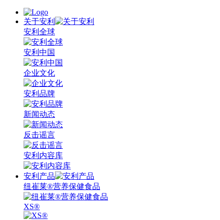
关于安利
安利全球
安利中国
企业文化
安利品牌
新闻动态
反击谣言
安利内容库
安利产品
纽崔莱®营养保健食品
XS®